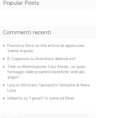
Popular Posts
Commenti recenti
Francesca Dessi
su
Una artista da apprezzare:
Valeria Argiolas
R. Copparoni
su
Avendrace delenda est!
Tilde
su
Alimentazione: Casu Axedu, un quasi
formaggio dalle proprietà benefiche simili allo
yogurt
Luca
su
Ritrovato l’aeroporto fantasma di Maria
Luisa
Umberto
su
“I giurati” in scena ad Elmas