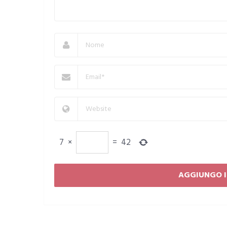
7
×
=
42