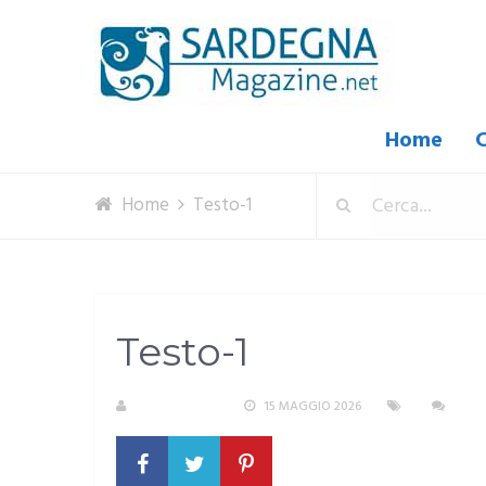
Home
C
Home
Testo-1
Testo-1
R. COPPARONI
15 MAGGIO 2026
NES