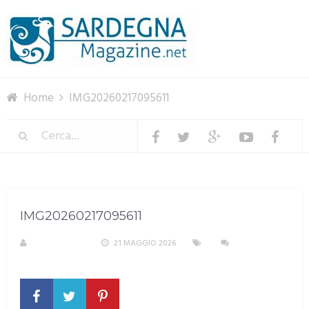
Menu
Home
IMG20260217095611
IMG20260217095611
R. COPPARONI
21 MAGGIO 2026
NESSUN
COMMENTO