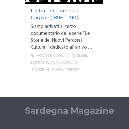
L’alba del cinema a
Cagliari (1896 – 1901) –...
Siamo arrivati al terzo
documentario della serie “Le
Storie dei Nuovi Percorsi
Culturali” dedicato all’arrivo …
ACCADDE A CAGLIARI
,
CAGLIARI
,
EVENTI E CULTURA
,
SCUOLA E
ISTRUZIONE
,
STORIA
,
TURISMO
MORE
Sardegna Magazine