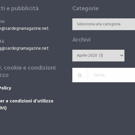
ti e pubblicità
Categorie
ne
:
e@sardegnamagazine.net
Archivi
tà
:
g@sardegnamagazine.net
y, cookie e condizioni
izzo
Policy
er e condizioni d’utilizzo
ht)