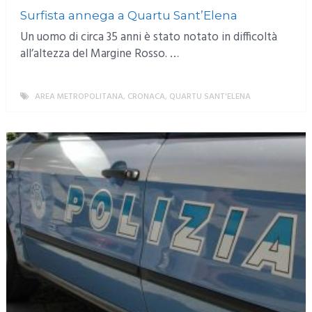
Surfista annega a Quartu Sant’Elena
Un uomo di circa 35 anni è stato notato in difficoltà
all’altezza del Margine Rosso. …
AREA METROPOLITANA
,
CRONACA
,
QUARTU SANT'ELENA
MORE