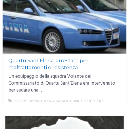
Quartu Sant’Elena: arrestato per
maltrattamenti e resistenza
Un equipaggio della squadra Volante del
Commissariato di Quartu Sant’Elena era intervenuto
per sedare una …
AREA METROPOLITANA
,
CRONACA
,
QUARTU SANT'ELENA
MORE