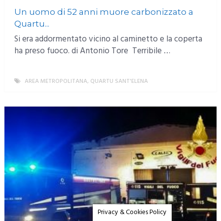
Un uomo di 52 anni muore carbonizzato a
Quartu...
Si era addormentato vicino al caminetto e la coperta
ha preso fuoco. di Antonio Tore Terribile …
AREA METROPOLITANA
,
QUARTU SANT'ELENA
MORE
Privacy & Cookies Policy