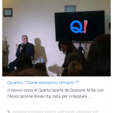
Quartu: “Dove eravamo rimasti ?”
Il nuovo inizio di Quartu riparte da Graziano Milia con
l’Associazione Rinascita, nata per sviluppare …
CRONACA
,
ECONOMIA
,
QUARTU SANT'ELENA
,
SARDEGNA
,
SUD