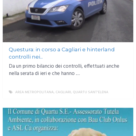
Questura: in corso a Cagliari e hinterland
controlli nei...
Da un primo bilancio dei controlli, effettuati anche
nella serata di ieri e che hanno …
AREA METROPOLITANA
,
CAGLIARI
,
QUARTU SANT'ELENA
MORE