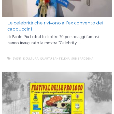
Le celebrità che rivivono all’ex convento dei
cappuccini
di Paolo Piu I ritratti di oltre 30 personaggi famosi
hanno inaugurato la mostra “Celebrity …
EVENTI E CULTURA
,
QUARTU SANT'ELENA
,
SUD SARDEGNA
MORE