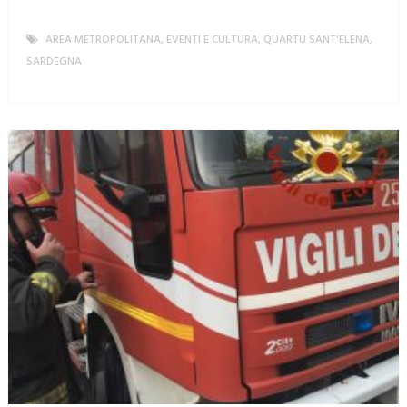
AREA METROPOLITANA
,
EVENTI E CULTURA
,
QUARTU SANT'ELENA
,
SARDEGNA
MORE