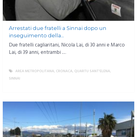
Arrestati due fratelli a Sinnai dopo un
inseguimento della...
Due fratelli cagliaritani, Nicola Lai, di 30 anni e Marco
Lai, di 39 anni, entrambi …
AREA METROPOLITANA
,
CRONACA
,
QUARTU SANT'ELENA
,
SINNAI
MORE