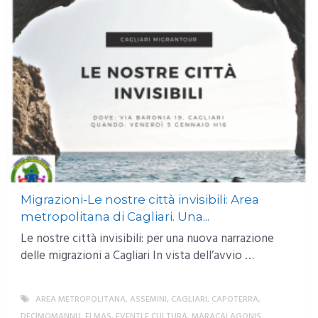
Migrazioni-Le nostre città invisibili: Area
metropolitana di Cagliari. Una...
Le nostre città invisibili: per una nuova narrazione
delle migrazioni a Cagliari In vista dell’avvio …
AREA METROPOLITANA
,
ASSEMINI
,
CAGLIARI
,
CAPOTERRA
,
DECIMOMANNU
,
ELMAS
,
EVENTI E CULTURA
,
MARACALAGONIS
,