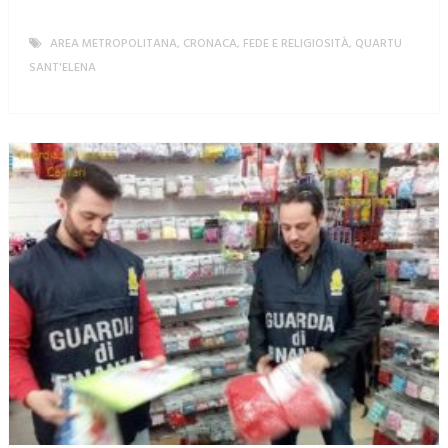
AREA METROPOLITANA
,
CRONACA
,
FEDE E RELIGIOSITÀ
,
QUARTU
SANT'ELENA
MORE