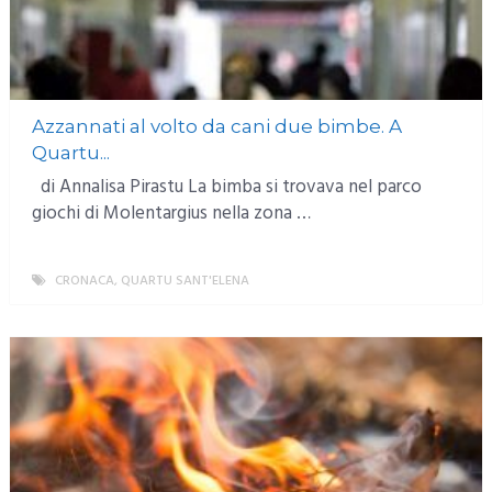
Azzannati al volto da cani due bimbe. A
Quartu...
di Annalisa Pirastu La bimba si trovava nel parco
giochi di Molentargius nella zona …
CRONACA
,
QUARTU SANT'ELENA
MORE