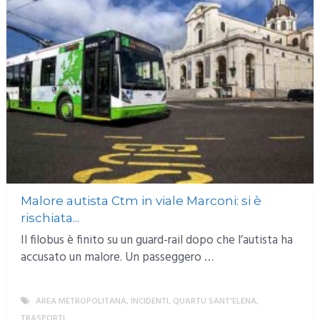
Malore autista Ctm in viale Marconi: si è
rischiata...
Il filobus è finito su un guard-rail dopo che l’autista ha
accusato un malore. Un passeggero …
AREA METROPOLITANA
,
INCIDENTI
,
QUARTU SANT'ELENA
,
TRASPORTI