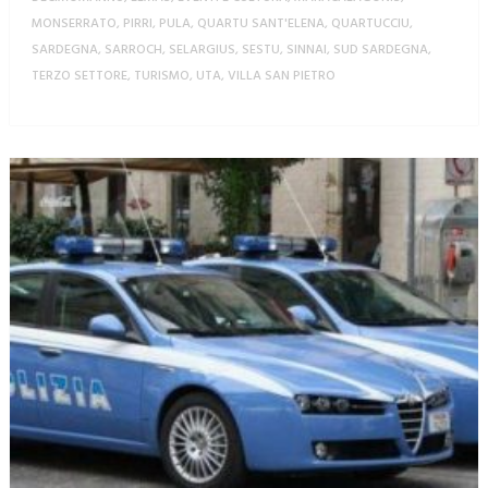
MONSERRATO
,
PIRRI
,
PULA
,
QUARTU SANT'ELENA
,
QUARTUCCIU
,
SARDEGNA
,
SARROCH
,
SELARGIUS
,
SESTU
,
SINNAI
,
SUD SARDEGNA
,
TERZO SETTORE
,
TURISMO
,
UTA
,
VILLA SAN PIETRO
MORE