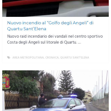
Nuovo incendio al “Golfo degli Angeli” di
Quartu Sant’Elena
Nuovo raid incendiario dei vandali nel centro sportivo
Costa degli Angeli sul litorale di Quartu. …
AREA METROPOLITANA
,
CRONACA
,
QUARTU SANT'ELENA
MORE