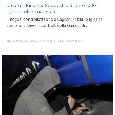
Guardia Finanza: Sequestro di oltre 1000
giocattoli e materiale...
I negozi controllati sono a Cagliari, Sanluri e Iglesias
redazione Diversi controlli della Guardia di …
3 CRONACA NERA
,
CAGLIARI
,
QUARTU SANT'ELENA
MORE