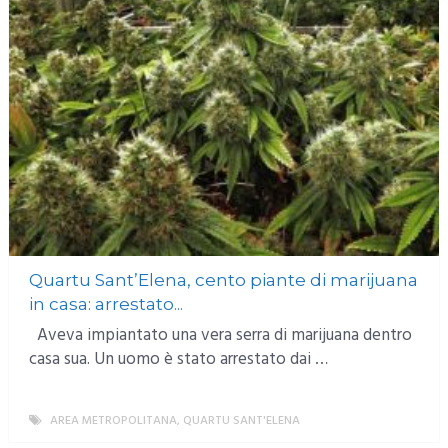
Quartu Sant’Elena, cento piante di marijuana
in casa: arrestato...
Aveva impiantato una vera serra di marijuana dentro
casa sua. Un uomo è stato arrestato dai …
AREA METROPOLITANA
,
QUARTU SANT'ELENA
MORE