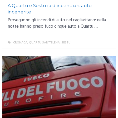
A Quartu e Sestu raid incendiari: auto
incenerite
Proseguono gli incendi di auto nel cagliaritano: nella
notte hanno preso fuco cinque auto a Quartu …
CRONACA
,
QUARTU SANT'ELENA
,
SESTU
MORE