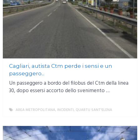
Cagliari, autista Ctm perde i sensi e un
passeggero...
Un passeggero a bordo del filobus del Ctm della linea
30, dopo essersi accorto dello svenimento …
AREA METROPOLITANA
,
INCIDENTI
,
QUARTU SANT'ELENA
MORE