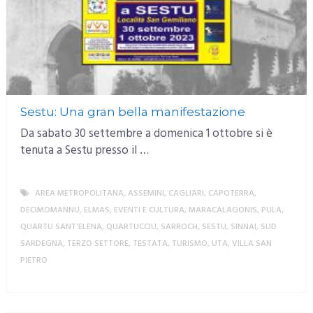
Sestu: Una gran bella manifestazione
Da sabato 30 settembre a domenica 1 ottobre si è
tenuta a Sestu presso il …
AREA METROPOLITANA
,
ASSEMINI
,
CAGLIARI
,
CAPOTERRA
,
DECIMOMANNU
,
ELMAS
,
EVENTI E CULTURA
,
MARACALAGONIS
,
PULA
,
QUARTU SANT'ELENA
,
QUARTUCCIU
,
SARROCH
,
SESTU
,
SINNAI
,
SUD
SARDEGNA
,
TERZO SETTORE
,
TESTATA
,
TURISMO
,
UTA
,
VILLA SAN
PIETRO
MORE