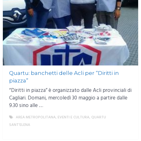
Quartu: banchetti delle Acli per “Diritti in
piazza”
“Diritti in piazza” è organizzato dalle Acli provinciali di
Cagliari. Domani, mercoledì 30 maggio a partire dalle
9.30 sino alle …
AREA METROPOLITANA
,
EVENTI E CULTURA
,
QUARTU
SANT'ELENA
MORE