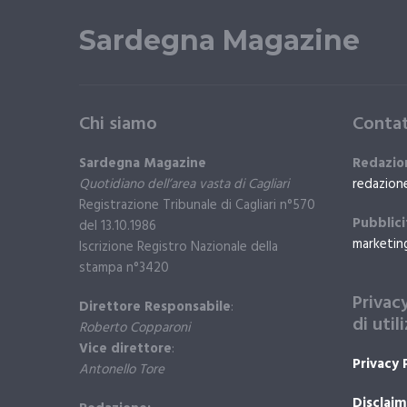
Sardegna Magazine
Chi siamo
Contat
Sardegna Magazine
Redazio
Quotidiano dell’area vasta di Cagliari
redazion
Registrazione Tribunale di Cagliari n°570
Pubblici
del 13.10.1986
marketin
Iscrizione Registro Nazionale della
stampa n°3420
Privac
Direttore Responsabile
:
di util
Roberto Copparoni
Vice direttore
:
Privacy 
Antonello Tore
Disclaim