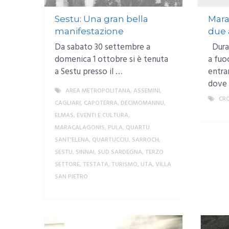
Sestu: Una gran bella
Mara
manifestazione
due 
Da sabato 30 settembre a
Duran
domenica 1 ottobre si è tenuta
a fuo
a Sestu presso il …
entra
dove
AREA METROPOLITANA
,
ASSEMINI
,
CR
CAGLIARI
,
CAPOTERRA
,
DECIMOMANNU
,
ELMAS
,
EVENTI E CULTURA
,
MARACALAGONIS
,
PULA
,
QUARTU
SANT'ELENA
,
QUARTUCCIU
,
SARROCH
,
SESTU
,
SINNAI
,
SUD SARDEGNA
,
TERZO
SETTORE
,
TESTATA
,
TURISMO
,
UTA
,
VILLA
SAN PIETRO
MORE