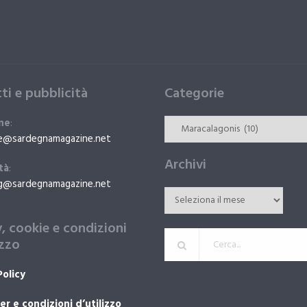
ti e pubblicità
Categorie
ne
:
e@sardegnamagazine.net
Archivi
tà
:
g@sardegnamagazine.net
y, cookie e condizioni
izzo
Policy
er e condizioni d’utilizzo