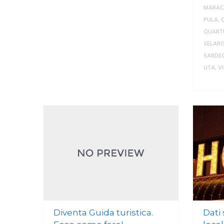
MARAC
PULA
,
QUART
SELARG
SARDE
UTA
,
V
Diventa Guida turistica.
Dati 