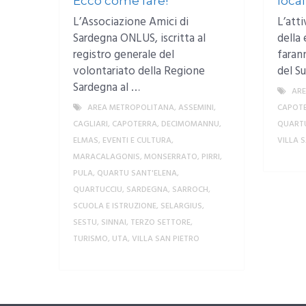
Ecco come fare!
local
L’Associazione Amici di
L’atti
Sardegna ONLUS, iscritta al
della 
registro generale del
faran
volontariato della Regione
del S
Sardegna al …
AR
AREA METROPOLITANA
,
ASSEMINI
,
CAPOT
CAGLIARI
,
CAPOTERRA
,
DECIMOMANNU
,
QUARTU
ELMAS
,
EVENTI E CULTURA
,
VILLA 
MARACALAGONIS
,
MONSERRATO
,
PIRRI
,
PULA
,
QUARTU SANT'ELENA
,
QUARTUCCIU
,
SARDEGNA
,
SARROCH
,
SCUOLA E ISTRUZIONE
,
SELARGIUS
,
SESTU
,
SINNAI
,
TERZO SETTORE
,
TURISMO
,
UTA
,
VILLA SAN PIETRO
MORE