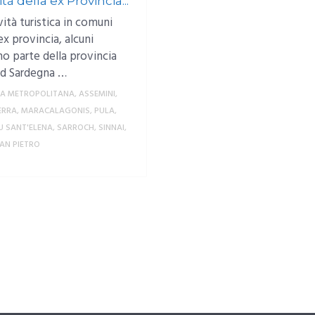
ità della ex Provincia...
vità turistica in comuni
ex provincia, alcuni
no parte della provincia
ud Sardegna …
EA METROPOLITANA
,
ASSEMINI
,
ERRA
,
MARACALAGONIS
,
PULA
,
 SANT'ELENA
,
SARROCH
,
SINNAI
,
SAN PIETRO
MORE