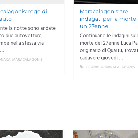
calagonis: rogo di
Maracalagonis: tre
auto
indagati per la morte 
un 27enne
te la notte sono andate
co due autovetture,
Continuano le indagini sull
mbe nella stessa via
morte del 27enne Luca Pau
 …
originario di Quartu, trova
cadavere giovedì …
ONACA
,
MARACALAGONIS
MORE
CRONACA
,
MARACALAGONIS