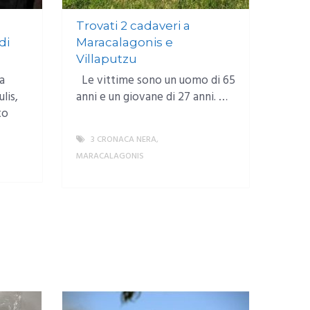
Trovati 2 cadaveri a
di
Maracalagonis e
Villaputzu
a
Le vittime sono un uomo di 65
lis,
anni e un giovane di 27 anni. …
to
3 CRONACA NERA
,
MARACALAGONIS
MORE
MORE