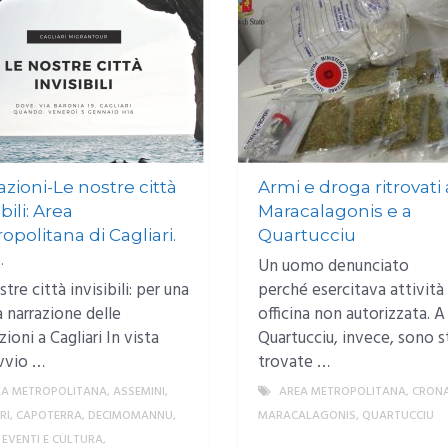
azioni-Le nostre città
Armi e droga ritrovati 
ibili: Area
Maracalagonis e a
opolitana di Cagliari.
Quartucciu
.
Un uomo denunciato
tre città invisibili: per una
perché esercitava attività 
 narrazione delle
officina non autorizzata. A
ioni a Cagliari In vista
Quartucciu, invece, sono s
avvio …
trovate …
EA METROPOLITANA
,
ASSEMINI
,
AREA METROPOLITANA
,
CRON
RI
,
CAPOTERRA
,
DECIMOMANNU
,
MARACALAGONIS
,
QUARTUCCIU
,
EVENTI E CULTURA
,