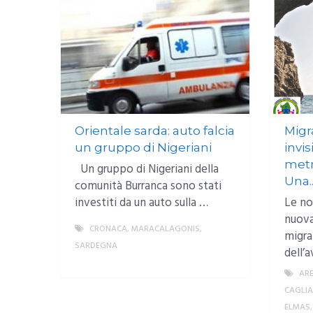
Orientale sarda: auto falcia
Migr
un gruppo di Nigeriani
invis
metr
Un gruppo di Nigeriani della
Una..
comunità Burranca sono stati
investiti da un auto sulla …
Le nos
nuova
CRONACA
,
MARACALAGONIS
,
migraz
SARDEGNA
dell’
MORE
AR
CAGLIA
ELMAS