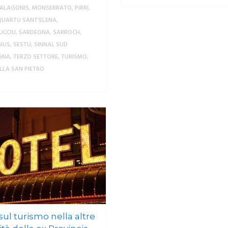
ALAGONIS
,
MONSERRATO
,
PIRRI
,
QUARTU SANT'ELENA
,
UCCIU
,
SARDEGNA
,
SARROCH
,
IUS
,
SESTU
,
SINNAI
,
SUD
GNA
,
TERZO SETTORE
,
TURISMO
,
ILLA SAN PIETRO
MORE
sul turismo nella altre