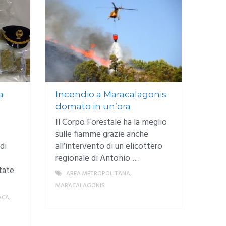
a
Incendio a Maracalagonis
domato in un’ora
Il Corpo Forestale ha la meglio
sulle fiamme grazie anche
di
all’intervento di un elicottero
regionale di Antonio …
tate
AREA METROPOLITANA
,
MARACALAGONIS
ACA
,
MORE
MORE