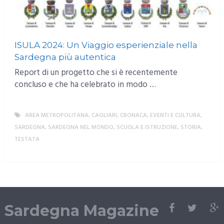
ISULA 2024: Un Viaggio esperienziale nella
Sardegna più autentica
Report di un progetto che si è recentemente
concluso e che ha celebrato in modo …
AREA METROPOLITANA
,
CAGLIARI
,
CRONACA
,
EVENTI E CULTURA
,
SARDEGNA
,
SARDEGNA NEL MONDO
,
SCUOLA E ISTRUZIONE
,
STORIA
,
TESTATA
MORE
Sardegna Magazine