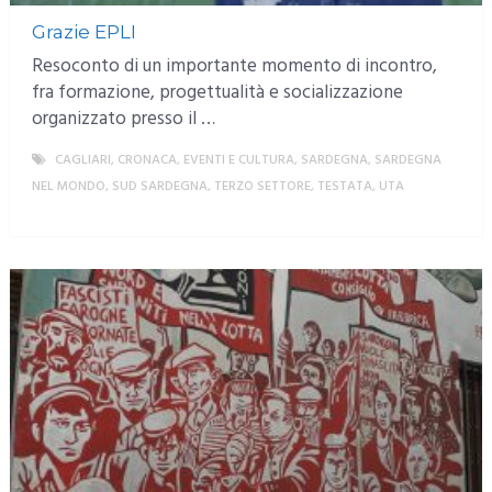
Grazie EPLI
Resoconto di un importante momento di incontro,
fra formazione, progettualità e socializzazione
organizzato presso il …
CAGLIARI
,
CRONACA
,
EVENTI E CULTURA
,
SARDEGNA
,
SARDEGNA
NEL MONDO
,
SUD SARDEGNA
,
TERZO SETTORE
,
TESTATA
,
UTA
MORE