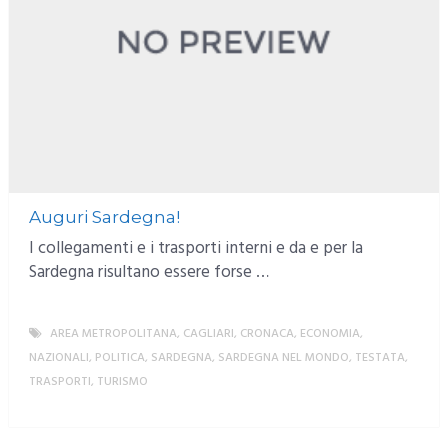
Auguri Sardegna!
I collegamenti e i trasporti interni e da e per la
Sardegna risultano essere forse …
AREA METROPOLITANA
,
CAGLIARI
,
CRONACA
,
ECONOMIA
,
NAZIONALI
,
POLITICA
,
SARDEGNA
,
SARDEGNA NEL MONDO
,
TESTATA
,
TRASPORTI
,
TURISMO
MORE