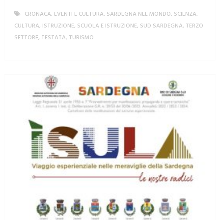
CRONACA
,
EVENTI E CULTURA
,
SARDEGNA NEL MONDO
,
SCIENZA,
CULTURA, ISTRUZIONE
,
SCUOLA E ISTRUZIONE
,
SUD SARDEGNA
,
TERZO
SETTORE
,
TESTATA
,
TURISMO
MORE