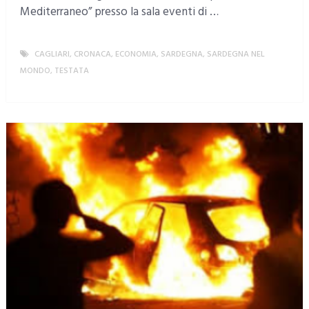
Mediterraneo” presso la sala eventi di …
CAGLIARI
,
CRONACA
,
ECONOMIA
,
SARDEGNA
,
SARDEGNA NEL
MONDO
,
TESTATA
MORE