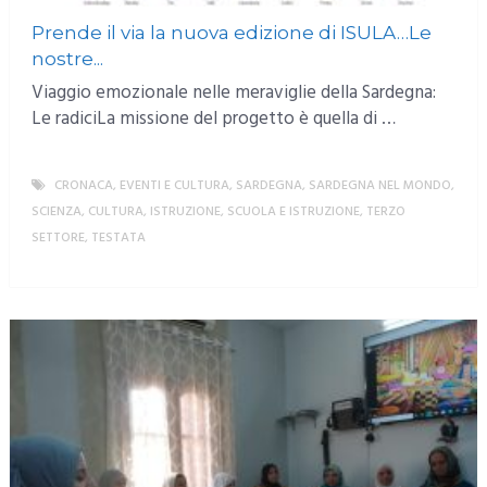
Prende il via la nuova edizione di ISULA…Le
nostre...
Viaggio emozionale nelle meraviglie della Sardegna:
Le radiciLa missione del progetto è quella di …
CRONACA
,
EVENTI E CULTURA
,
SARDEGNA
,
SARDEGNA NEL MONDO
,
SCIENZA, CULTURA, ISTRUZIONE
,
SCUOLA E ISTRUZIONE
,
TERZO
SETTORE
,
TESTATA
MORE