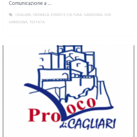
Comunicazione a …
CAGLIARI
,
CRONACA
,
EVENTI E CULTURA
,
SARDEGNA
,
SUD
SARDEGNA
,
TESTATA
MORE