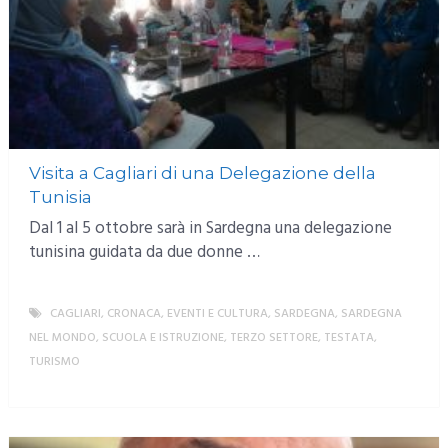
Visita a Cagliari di una Delegazione della
Tunisia
Dal 1 al 5 ottobre sarà in Sardegna una delegazione
tunisina guidata da due donne …
CAGLIARI
,
CRONACA
,
EVENTI E CULTURA
,
SARDEGNA
,
SARDEGNA
NEL MONDO
,
SCUOLA E ISTRUZIONE
,
TERZO SETTORE
,
TESTATA
,
TURISMO
MORE