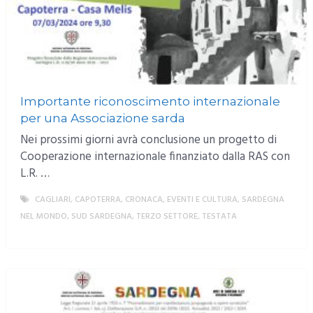
Importante riconoscimento internazionale
per una Associazione sarda
Nei prossimi giorni avrà conclusione un progetto di
Cooperazione internazionale finanziato dalla RAS con
L.R. …
CAGLIARI
,
CAPOTERRA
,
CRONACA
,
EVENTI E CULTURA
,
SARDEGNA
NEL MONDO
,
SUD SARDEGNA
,
TERZO SETTORE
,
TESTATA
MORE