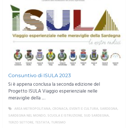
Consuntivo di ISULA 2023
Si è appena conclusa la seconda edizione del
Progetto ISULA Viaggio esperienziale nelle
meraviglie della …
AREA METROPOLITANA
,
CRONACA
,
EVENTI E CULTURA
,
SARDEGNA
,
SARDEGNA NEL MONDO
,
SCUOLA E ISTRUZIONE
,
SUD SARDEGNA
,
TERZO SETTORE
,
TESTATA
,
TURISMO