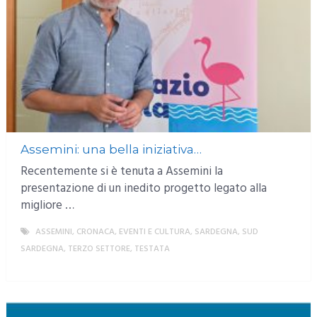
Assemini: una bella iniziativa…
Recentemente si è tenuta a Assemini la
presentazione di un inedito progetto legato alla
migliore …
ASSEMINI
,
CRONACA
,
EVENTI E CULTURA
,
SARDEGNA
,
SUD
SARDEGNA
,
TERZO SETTORE
,
TESTATA
MORE