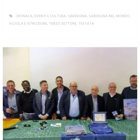
CRONACA
,
EVENTI E CULTURA
,
SARDEGNA
,
SARDEGNA NEL MONDO
,
SCUOLA E ISTRUZIONE
,
TERZO SETTORE
,
TESTATA
MORE