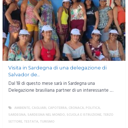
Visita in Sardegna di una delegazione di
Salvador de...
Dal 18 di questo mese sarà in Sardegna una
Delegazione brasiliana partner di un interessante …
AMBIENTE
,
CAGLIARI
,
CAPOTERRA
,
CRONACA
,
POLITICA
,
SARDEGNA
,
SARDEGNA NEL MONDO
,
SCUOLA E ISTRUZIONE
,
TERZO
SETTORE
,
TESTATA
,
TURISMO