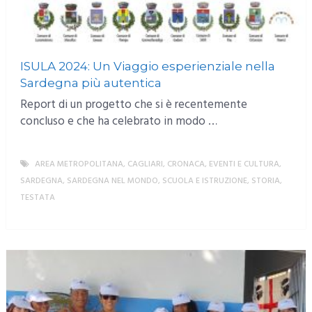
ISULA 2024: Un Viaggio esperienziale nella
Sardegna più autentica
Report di un progetto che si è recentemente
concluso e che ha celebrato in modo …
AREA METROPOLITANA
,
CAGLIARI
,
CRONACA
,
EVENTI E CULTURA
,
SARDEGNA
,
SARDEGNA NEL MONDO
,
SCUOLA E ISTRUZIONE
,
STORIA
,
TESTATA
MORE