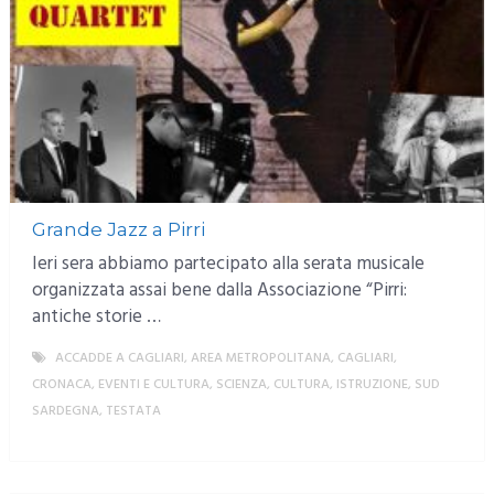
Grande Jazz a Pirri
Ieri sera abbiamo partecipato alla serata musicale
organizzata assai bene dalla Associazione “Pirri:
antiche storie …
ACCADDE A CAGLIARI
,
AREA METROPOLITANA
,
CAGLIARI
,
CRONACA
,
EVENTI E CULTURA
,
SCIENZA, CULTURA, ISTRUZIONE
,
SUD
SARDEGNA
,
TESTATA
MORE