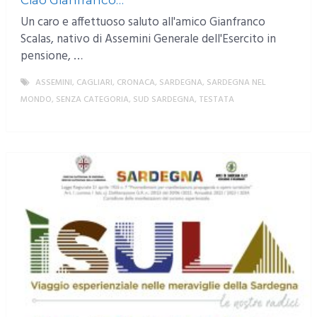
Ciao Gianfranco…
Un caro e affettuoso saluto all'amico Gianfranco
Scalas, nativo di Assemini Generale dell'Esercito in
pensione, …
ASSEMINI
,
CAGLIARI
,
CRONACA
,
SARDEGNA
,
SARDEGNA NEL
MONDO
,
SENZA CATEGORIA
,
SUD SARDEGNA
,
TESTATA
MORE