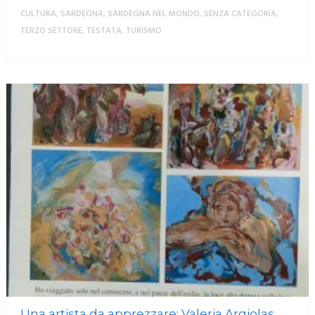
CULTURA
,
SARDEGNA
,
SARDEGNA NEL MONDO
,
SENZA CATEGORIA
,
TERZO SETTORE
,
TESTATA
,
TURISMO
MORE
Una artista da apprezzare: Valeria Argiolas