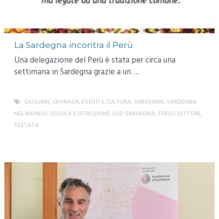
La Sardegna incontra il Perù
Una delegazione del Perù è stata per circa una
settimana in Sardegna grazie a un …
CAGLIARI
,
CRONACA
,
EVENTI E CULTURA
,
SARDEGNA
,
SARDEGNA
NEL MONDO
,
SCUOLA E ISTRUZIONE
,
SUD SARDEGNA
,
TERZO SETTORE
,
TESTATA
MORE