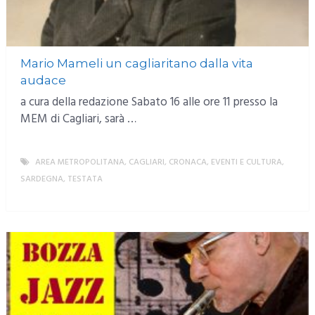
Mario Mameli un cagliaritano dalla vita
audace
a cura della redazione Sabato 16 alle ore 11 presso la
MEM di Cagliari, sarà …
AREA METROPOLITANA
,
CAGLIARI
,
CRONACA
,
EVENTI E CULTURA
,
SARDEGNA
,
TESTATA
MORE