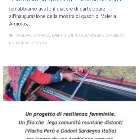
Ieri abbiamo avuto il piacere di partecipare
all'inaugurazione della mostra di quadri di Valeria
Argiolas, …
CAGLIARI
,
CRONACA
,
EVENTI E CULTURA
,
SARDEGNA
,
SARDEGNA
NEL MONDO
,
TESTATA
MORE