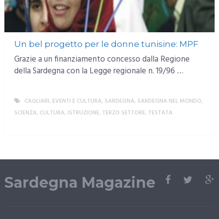
Un bel progetto per le donne tunisine: MPF
Grazie a un finanziamento concesso dalla Regione
della Sardegna con la Legge regionale n. 19/96 …
CAGLIARI
,
EVENTI E CULTURA
,
SARDEGNA
,
SARDEGNA NEL MONDO
,
SCIENZA, CULTURA, ISTRUZIONE
,
TERZO SETTORE
,
TESTATA
MORE
Sardegna Magazine