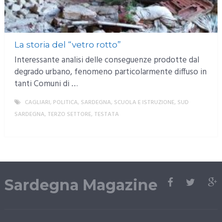
La storia del “vetro rotto”
Interessante analisi delle conseguenze prodotte dal
degrado urbano, fenomeno particolarmente diffuso in
tanti Comuni di …
CAGLIARI
,
POLITICA
,
SARDEGNA
,
SCUOLA E ISTRUZIONE
,
SUD
SARDEGNA
,
TERZO SETTORE
,
TESTATA
MORE
Sardegna Magazine