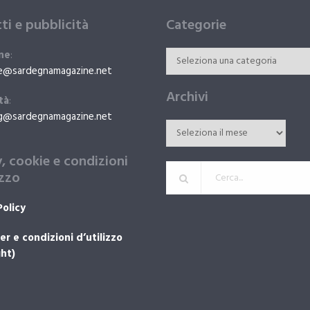
ti e pubblicità
Categorie
ne
:
e@sardegnamagazine.net
Archivi
tà
:
g@sardegnamagazine.net
y, cookie e condizioni
izzo
Policy
er e condizioni d’utilizzo
ht)