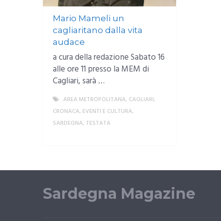
Mario Mameli un
cagliaritano dalla vita
audace
a cura della redazione Sabato 16
alle ore 11 presso la MEM di
Cagliari, sarà …
AREA METROPOLITANA
,
CAGLIARI
,
CRONACA
,
EVENTI E CULTURA
,
SARDEGNA
,
TESTATA
MORE
Sardegna Magazine