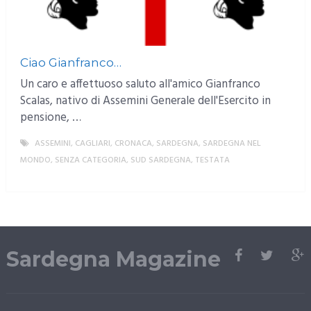
Ciao Gianfranco…
Un caro e affettuoso saluto all'amico Gianfranco
Scalas, nativo di Assemini Generale dell'Esercito in
pensione, …
ASSEMINI
,
CAGLIARI
,
CRONACA
,
SARDEGNA
,
SARDEGNA NEL
MONDO
,
SENZA CATEGORIA
,
SUD SARDEGNA
,
TESTATA
MORE
Sardegna Magazine