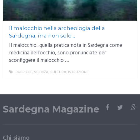
Il malocchio nella archeologia della
Sardegna, ma non solo…
Il malocchio...quella pratica nota in Sardegna come
medicina dell’occhio, sono pronunciate per
sconfiggere il malocchio …
RUBRICHE
,
SCIENZA, CULTURA, ISTRUZIONE
MORE
Sardegna Magazine
Chi siamo