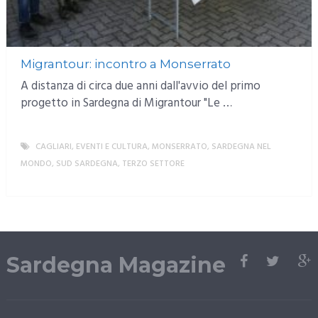
Migrantour: incontro a Monserrato
A distanza di circa due anni dall'avvio del primo
progetto in Sardegna di Migrantour "Le …
CAGLIARI
,
EVENTI E CULTURA
,
MONSERRATO
,
SARDEGNA NEL
MONDO
,
SUD SARDEGNA
,
TERZO SETTORE
MORE
Sardegna Magazine