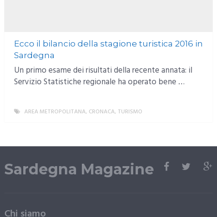
Ecco il bilancio della stagione turistica 2016 in
Sardegna
Un primo esame dei risultati della recente annata: il
Servizio Statistiche regionale ha operato bene …
AREA METROPOLITANA
,
CRONACA
,
TURISMO
MORE
Sardegna Magazine
Chi siamo