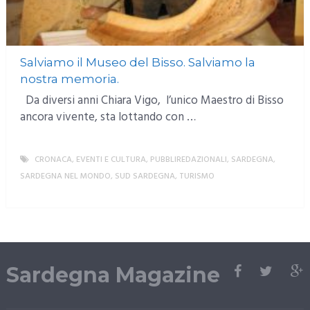
Salviamo il Museo del Bisso. Salviamo la
nostra memoria.
Da diversi anni Chiara Vigo, l’unico Maestro di Bisso
ancora vivente, sta lottando con …
CRONACA
,
EVENTI E CULTURA
,
PUBBLIREDAZIONALI
,
SARDEGNA
,
SARDEGNA NEL MONDO
,
SUD SARDEGNA
,
TURISMO
MORE
Sardegna Magazine