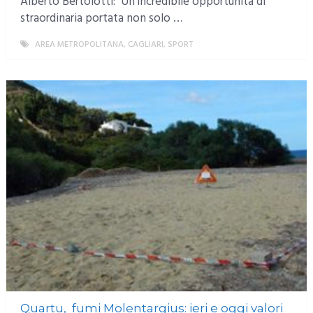
Alberto Bertolotti: Un’incredibile opportunità di
straordinaria portata non solo …
AREA METROPOLITANA
,
CAGLIARI
,
SPORT
MORE
Quartu, fumi Molentargius: ieri e oggi valori