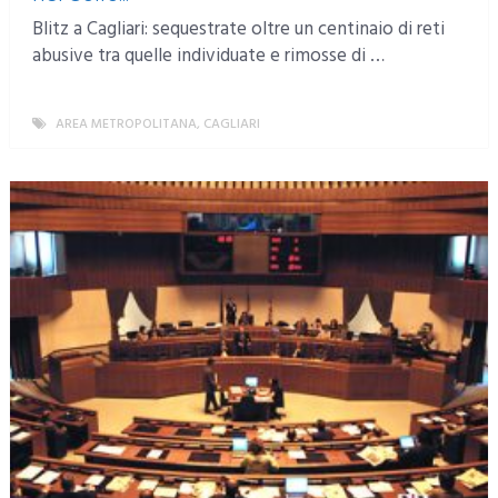
Blitz a Cagliari: sequestrate oltre un centinaio di reti
abusive tra quelle individuate e rimosse di …
AREA METROPOLITANA
,
CAGLIARI
MORE