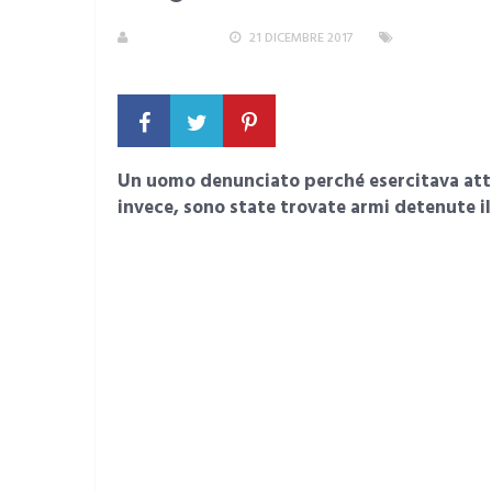
REDAZIONE
21 DICEMBRE 2017
AREA METROP
COMMENTO
Un uomo denunciato perché esercitava attiv
invece, sono state trovate armi detenute il