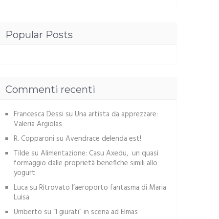
Popular Posts
Commenti recenti
Francesca Dessi
su
Una artista da apprezzare:
Valeria Argiolas
R. Copparoni
su
Avendrace delenda est!
Tilde
su
Alimentazione: Casu Axedu, un quasi
formaggio dalle proprietà benefiche simili allo
yogurt
Luca
su
Ritrovato l’aeroporto fantasma di Maria
Luisa
Umberto
su
“I giurati” in scena ad Elmas