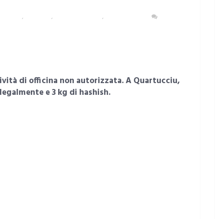
OLITANA
,
CRONACA
,
MARACALAGONIS
,
QUARTUCCIU
NESSUN
ità di officina non autorizzata. A Quartucciu,
legalmente e 3 kg di hashish.