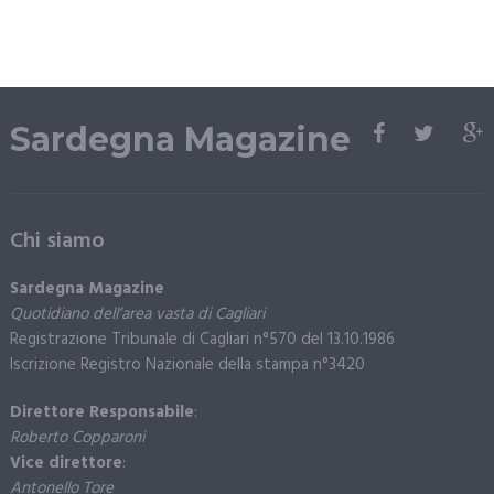
Sardegna Magazine
Chi siamo
Sardegna Magazine
Quotidiano dell’area vasta di Cagliari
Registrazione Tribunale di Cagliari n°570 del 13.10.1986
Iscrizione Registro Nazionale della stampa n°3420
Direttore Responsabile
:
Roberto Copparoni
Vice direttore
:
Antonello Tore