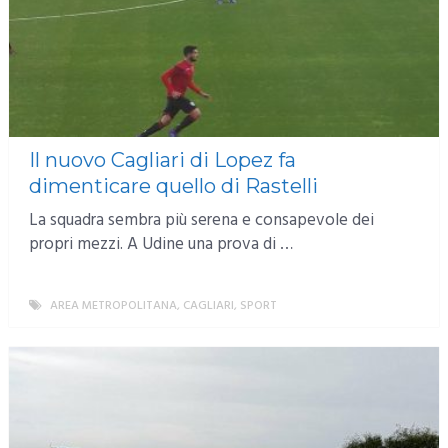
Il nuovo Cagliari di Lopez fa
dimenticare quello di Rastelli
La squadra sembra più serena e consapevole dei
propri mezzi. A Udine una prova di …
AREA METROPOLITANA
,
CAGLIARI
,
SPORT
MORE