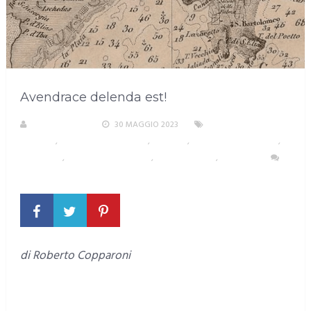
Avendrace delenda est!
R. COPPARONI
30 MAGGIO 2023
ACCADDE A
CAGLIARI
,
AREA METROPOLITANA
,
CAGLIARI
,
LETTERE AL DIRETTORE
,
SARDEGNA
,
SCUOLA E ISTRUZIONE
,
SUD SARDEGNA
,
TESTATA
4
COMMENTI
di Roberto Copparoni