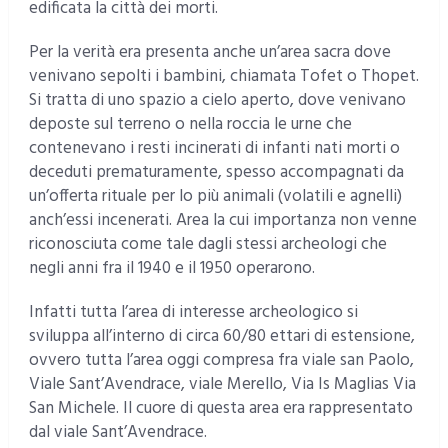
edificata la città dei morti.
Per la verità era presenta anche un’area sacra dove
venivano sepolti i bambini, chiamata Tofet o Thopet.
Si tratta di uno spazio a cielo aperto, dove venivano
deposte sul terreno o nella roccia le urne che
contenevano i resti incinerati di infanti nati morti o
deceduti prematuramente, spesso accompagnati da
un’offerta rituale per lo più animali (volatili e agnelli)
anch’essi incenerati. Area la cui importanza non venne
riconosciuta come tale dagli stessi archeologi che
negli anni fra il 1940 e il 1950 operarono.
Infatti tutta l’area di interesse archeologico si
sviluppa all’interno di circa 60/80 ettari di estensione,
ovvero tutta l’area oggi compresa fra viale san Paolo,
Viale Sant’Avendrace, viale Merello, Via Is Maglias Via
San Michele. Il cuore di questa area era rappresentato
dal viale Sant’Avendrace.