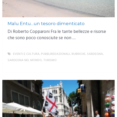
Malu Entu…un tesoro dimenticato
Di Roberto Copparoni Fra le tante bellezze e risorse
che sono poco conosciute se non …
EVENTI E CULTURA
,
PUBBLIREDAZIONALI
,
RUBRICHE
,
SARDEGNA
,
SARDEGNA NEL MONDO
,
TURISMO
MORE