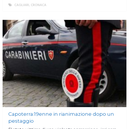
CAGLIARI
,
CRONACA
MORE
Capoterra:19enne in rianimazione dopo un
pestaggio