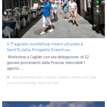
Il 1° agosto workshop interculturale a
Sant’Eulalia Progetto Erasmus...
Workshop a Cagliari con una delegazione di 22
giovani provenienti dalla Polonia. mercoledì 1
agosto …
AREA METROPOLITANA
,
CAGLIARI
,
CRONACA
,
EVENTI E CULTURA
,
SCUOLA E ISTRUZIONE
,
TERZO SETTORE
MORE