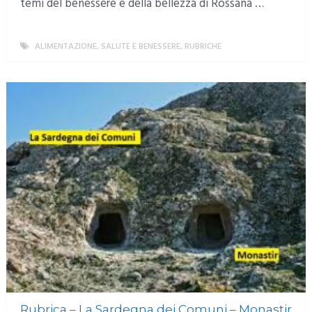
temi del benessere e della bellezza di Rossana …
ALIMENTAZIONE, SALUTE E BENESSERE
,
RUBRICHE
MORE
Rubrica – La Sardegna dei Comuni – Monastir