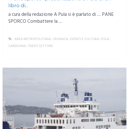
libro di...
a cura della redazione A Pula si è parlato di … PANE
SPORCO Combattere la …
AREA METROPOLITANA
,
CRONACA
,
EVENTI E CULTURA
,
PULA
,
SARDEGNA
,
TERZO SETTORE
MORE