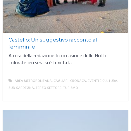
Castello: Un suggestivo racconto al
femminile
A cura della redazione In occasione delle Notti
colorate ieri sera si è tenuta la …
AREA METROPOLITANA
,
CAGLIARI
,
CRONACA
,
EVENTI E CULTURA
,
SUD SARDEGNA
,
TERZO SETTORE
,
TURISMO
MORE