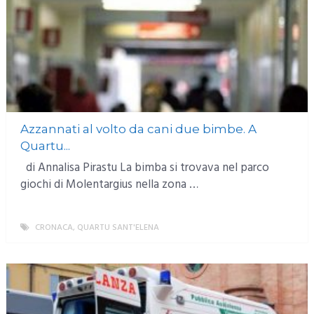
Azzannati al volto da cani due bimbe. A
Quartu...
di Annalisa Pirastu La bimba si trovava nel parco
giochi di Molentargius nella zona …
CRONACA
,
QUARTU SANT'ELENA
MORE