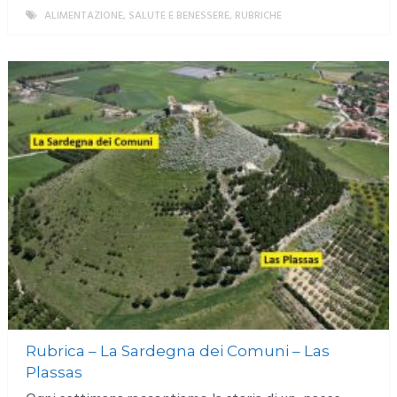
ALIMENTAZIONE, SALUTE E BENESSERE
,
RUBRICHE
MORE
Rubrica – La Sardegna dei Comuni – Las
Plassas