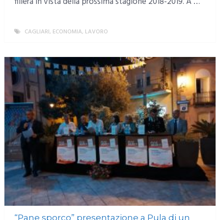
filiera in vista della prossima stagione 2018-2019. A …
CAGLIARI
,
ECONOMIA
,
LAVORO
MORE
“Pane sporco” presentazione a Pula di un