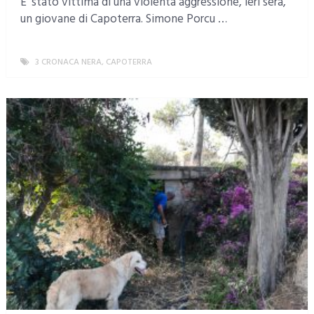
E’ stato vittima di una violenta aggressione, ieri sera,
un giovane di Capoterra. Simone Porcu …
3 CRONACA NERA
,
CAPOTERRA
MORE