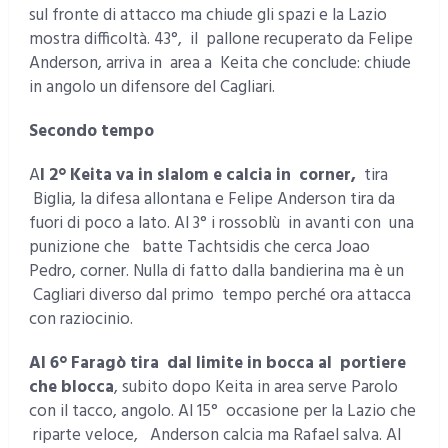
sul fronte di attacco ma chiude gli spazi e la Lazio
mostra difficoltà. 43°, il pallone recuperato da Felipe
Anderson, arriva in area a Keita che conclude: chiude
in angolo un difensore del Cagliari.
Secondo tempo
A
l 2° Keita va in slalom e calcia in corner,
tira
Biglia, la difesa allontana e Felipe Anderson tira da
fuori di poco a lato. Al 3° i rossoblù in avanti con una
punizione che batte Tachtsidis che cerca Joao
Pedro, corner. Nulla di fatto dalla bandierina ma è un
Cagliari diverso dal primo tempo perché ora attacca
con raziocinio.
Al 6° Faragò tira dal limite in bocca al portiere
che blocca
, subito dopo Keita in area serve Parolo
con il tacco, angolo. Al 15° occasione per la Lazio che
riparte veloce, Anderson calcia ma Rafael salva. Al