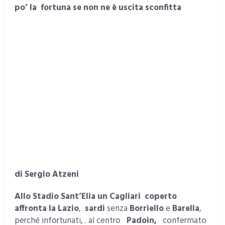
po’ la fortuna se non ne è uscita sconfitta
di Sergio Atzeni
Allo Stadio Sant’Elia un Cagliari coperto
affronta la Lazio
,
sardi
senza
Borriello
e
Barella
,
perché infortunati, . al centro
Padoin
,
confermato