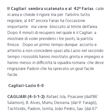
Il Cagliari sembra scatenato e al 42° Farias
cade
in area e chiede il rigore ma per l’arbitro tutto
regolare, al 44° ancora Farias ha l’occasione
importante ma viene bloccato al limite dell’area.
Dopo 4 minuti di recupero nel quale è il Cagliari a
mostrare di voler prendersi i tre punti, la partita
finisce. Dopo un primo tempo dunque accorto e
attento a non concedere spazi alla Lazio nel secondo
tempo i rossoblù hanno mostrato grinta e impegno e
hanno messo in difficoltà la squadra romana che deve
ringraziare Padoin che ha sprecato un goal facile
facile.
Cagliari-Lazio 0-0
CAGLIARI
(4-3-1-2)
: Rafael; Isla, Pisacane (dall’86’
Salamon), B. Alves, Murru; Dessena. (dal 9′ Faragò),
Tachtsidis, Padoin, Ionita; João Pedro, Sau (dal 67′