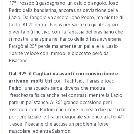
17° i rossoblù guadagnano un calcio d’angolo. Joao
Pedro dalla bandierina, ancora una deviazione della
Lazio. Dall’angolo va ancora Joao Pedro, ma niente di
fatto. Al 21′ entra Farias per Sau, e da qui il Cagliari
diventa più incisivo con la fantasia del brasiliano che
si mostra una spina nel fianco della difesa avversaria.
Faragò al 25° perde malamente un palla e la Lazio
riparte veloce con Immobile bloccato però da
Pisacane.
Dal 32° il Cagliari va avanti con convinzione e
arrivano molti tiri
con Tachtsids, Farias e Joao
Pedro. una squadra sarda diversa che mostra
freschezza fisica anche nei contrasti mentre la Lazio
pare un po’ stanca. Al 36° grande occasione per i
rossoblù con Padoin che riceve in area a due passi dal
portiere laziale e tira un diagonale sbilenco a lato. 41°
, esce Pisacane che accusa un problema forse
muscolare ed entra Salamon.