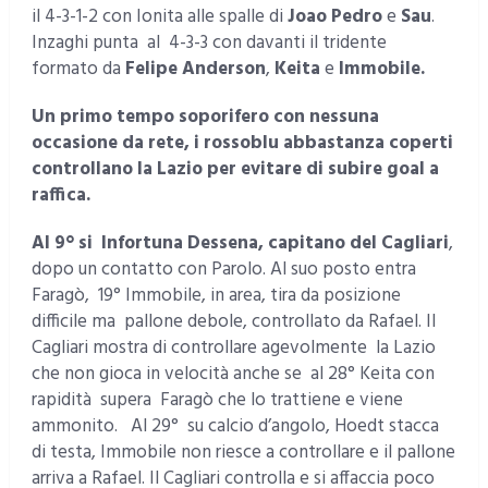
il 4-3-1-2 con Ionita alle spalle di
Joao Pedro
e
Sau
.
Inzaghi punta al 4-3-3 con davanti il tridente
formato da
Felipe Anderson
,
Keita
e
Immobile
.
Un primo tempo soporifero con nessuna
occasione da rete, i rossoblu abbastanza
coper
ti
controllano la
L
azio per evitare di subire goal a
raffica.
Al 9° si Infortuna Dessena, capitano del Cagliari
,
dopo un contatto con Parolo. Al suo posto entra
Faragò, 19° Immobile, in area, tira da posizione
difficile ma pallone debole, controllato da Rafael. Il
Cagliari mostra di controllare agevolmente la Lazio
che non gioca in velocità anche se al 28° Keita con
rapidità supera Faragò che lo trattiene e viene
ammonito. Al 29° su calcio d’angolo, Hoedt stacca
di testa, Immobile non riesce a controllare e il pallone
arriva a Rafael. Il Cagliari controlla e si affaccia poco