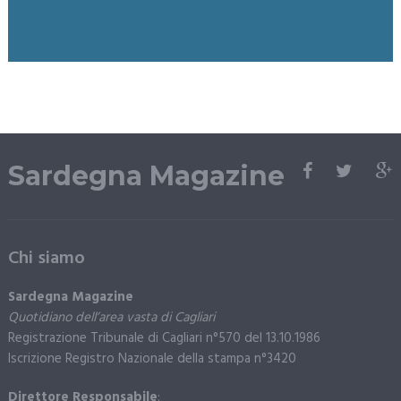
Sardegna Magazine
Chi siamo
Sardegna Magazine
Quotidiano dell’area vasta di Cagliari
Registrazione Tribunale di Cagliari n°570 del 13.10.1986
Iscrizione Registro Nazionale della stampa n°3420
Direttore Responsabile
: