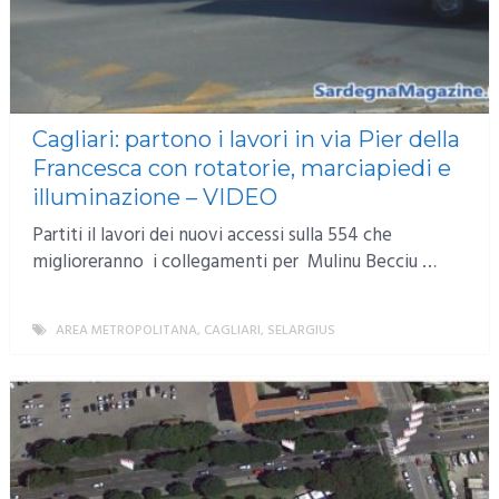
Cagliari: partono i lavori in via Pier della
Francesca con rotatorie, marciapiedi e
illuminazione – VIDEO
Partiti il lavori dei nuovi accessi sulla 554 che
miglioreranno i collegamenti per Mulinu Becciu …
AREA METROPOLITANA
,
CAGLIARI
,
SELARGIUS
MORE