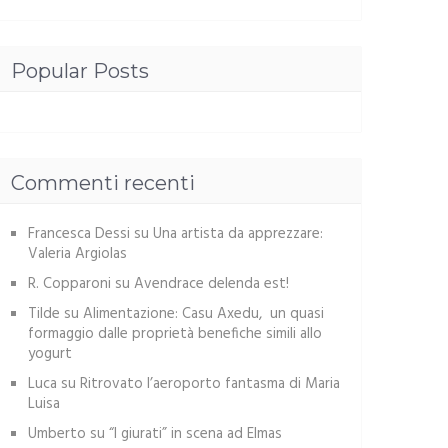
Popular Posts
Commenti recenti
Francesca Dessi
su
Una artista da apprezzare:
Valeria Argiolas
R. Copparoni
su
Avendrace delenda est!
Tilde
su
Alimentazione: Casu Axedu, un quasi
formaggio dalle proprietà benefiche simili allo
yogurt
Luca
su
Ritrovato l’aeroporto fantasma di Maria
Luisa
Umberto
su
“I giurati” in scena ad Elmas