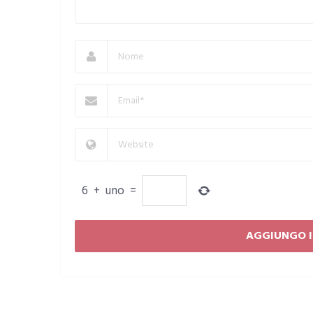
6
+
uno
=