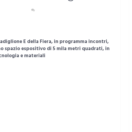
ENTI E CULTURA
NESSUN COMMENTO
adiglione E della Fiera, in programma incontri,
o spazio espositivo di 5 mila metri quadrati, in
cnologia e materiali