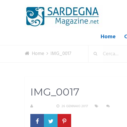
Home
C
Home
IMG_0017
IMG_0017
S. ATZENI
26 GENNAIO 2017
NESSUN 