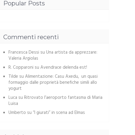
Popular Posts
Commenti recenti
Francesca Dessi
su
Una artista da apprezzare:
Valeria Argiolas
R. Copparoni
su
Avendrace delenda est!
Tilde
su
Alimentazione: Casu Axedu, un quasi
formaggio dalle proprietà benefiche simili allo
yogurt
Luca
su
Ritrovato l’aeroporto fantasma di Maria
Luisa
Umberto
su
“I giurati” in scena ad Elmas