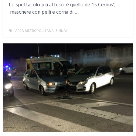
Lo spettacolo più atteso è quello de “Is Cerbus”,
maschere con pelli e corna di …
AREA METROPOLITANA
,
SINNAI
MORE