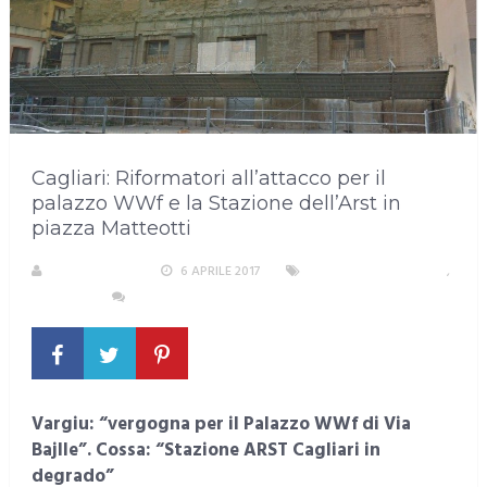
Cagliari: Riformatori all’attacco per il
palazzo WWf e la Stazione dell’Arst in
piazza Matteotti
LA REDAZIONE
6 APRILE 2017
AREA METROPOLITANA
,
CAGLIARI
NESSUN COMMENTO
Vargiu: “vergogna per il Palazzo WWf di Via
Bajlle”. Cossa: “Stazione ARST Cagliari in
degrado”