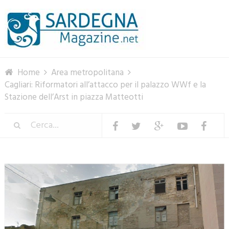
Menu
Home
Area metropolitana
Cagliari: Riformatori all’attacco per il palazzo WWf e la
Stazione dell’Arst in piazza Matteotti