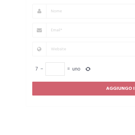
7
−
=
uno