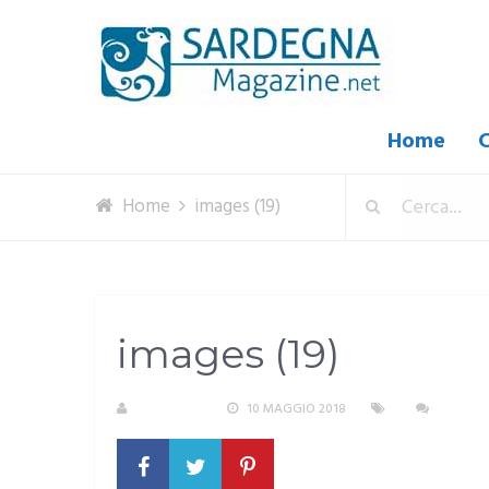
Home
C
Home
images (19)
images (19)
A. PIRASTU
10 MAGGIO 2018
NESSUN