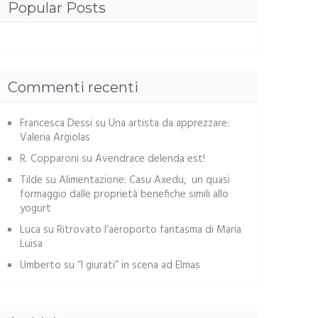
Popular Posts
Commenti recenti
Francesca Dessi
su
Una artista da apprezzare:
Valeria Argiolas
R. Copparoni
su
Avendrace delenda est!
Tilde
su
Alimentazione: Casu Axedu, un quasi
formaggio dalle proprietà benefiche simili allo
yogurt
Luca
su
Ritrovato l’aeroporto fantasma di Maria
Luisa
Umberto
su
“I giurati” in scena ad Elmas