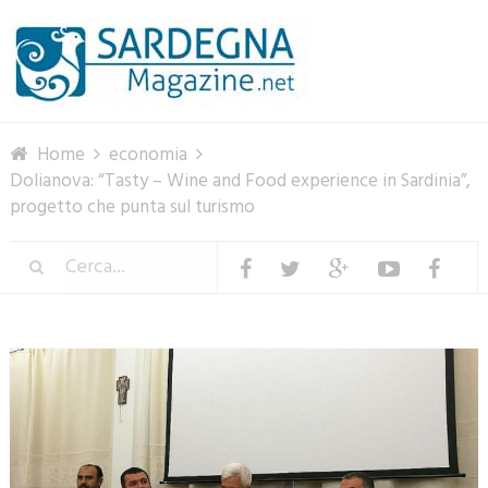
Menu
Home
economia
Dolianova: “Tasty – Wine and Food experience in Sardinia”,
progetto che punta sul turismo