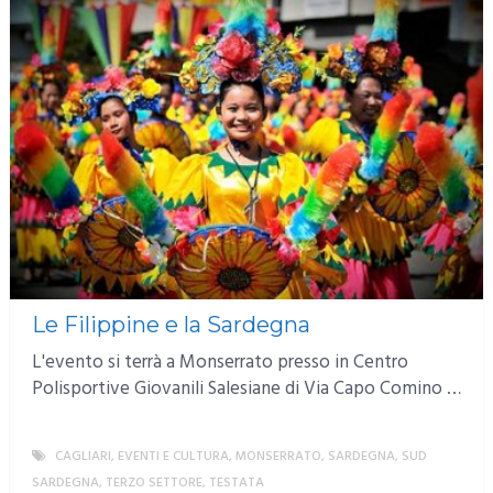
Le Filippine e la Sardegna
L'evento si terrà a Monserrato presso in Centro
Polisportive Giovanili Salesiane di Via Capo Comino …
CAGLIARI
,
EVENTI E CULTURA
,
MONSERRATO
,
SARDEGNA
,
SUD
SARDEGNA
,
TERZO SETTORE
,
TESTATA