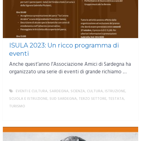
ISULA 2023: Un ricco programma di
eventi
Anche quest’anno l’Associazione Amici di Sardegna ha
organizzato una serie di eventi di grande richiamo …
EVENTI E CULTURA
,
SARDEGNA
,
SCIENZA, CULTURA, ISTRUZIONE
,
SCUOLA E ISTRUZIONE
,
SUD SARDEGNA
,
TERZO SETTORE
,
TESTATA
,
TURISMO
MORE