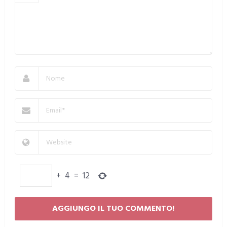
+
4
=
12