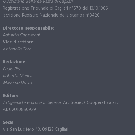
Quotidiano dell’area vasta di Cagliari
Registrazione Tribunale di Cagliari n°570 del 13.10.1986
Iscrizione Registro Nazionale della stampa n°3420
Direttore Responsabile
:
Roberto Copparoni
Vice direttore
:
Antonello Tore
Redazione:
Paolo Piu
Roberta Manca
Massimo Dotta
Editore
:
Artigianarte editrice
di Service Art Società Cooperativa a.r.l.
P.I. 02010850929
Sede
:
Via San Lucifero 43, 09125 Cagliari