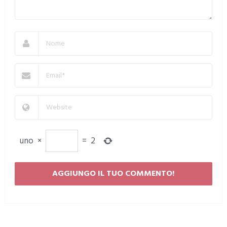
uno
×
=
2