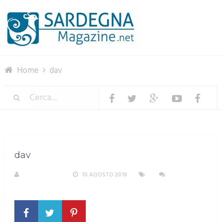
Menu
Home
dav
dav
R. COPPARONI
10 AGOSTO 2018
NESSUN
COMMENTO