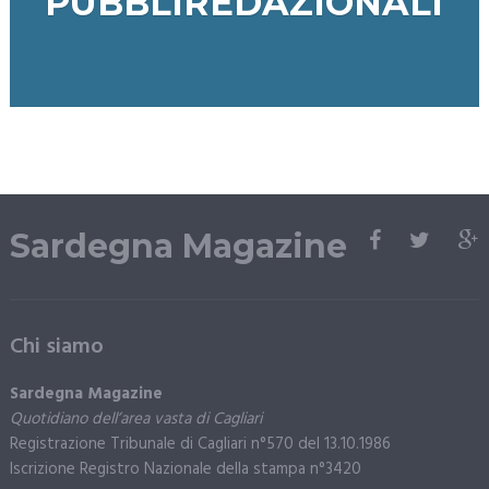
PUBBLIREDAZIONALI
Sardegna Magazine
Chi siamo
Sardegna Magazine
Quotidiano dell’area vasta di Cagliari
Registrazione Tribunale di Cagliari n°570 del 13.10.1986
Iscrizione Registro Nazionale della stampa n°3420