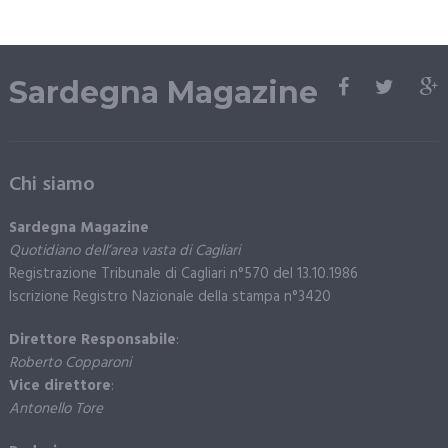
Sardegna Magazine
Chi siamo
Sardegna Magazine
Quotidiano dell’area vasta di Cagliari
Registrazione Tribunale di Cagliari n°570 del 13.10.1986
Iscrizione Registro Nazionale della stampa n°3420
Direttore Responsabile
:
Roberto Copparoni
Vice direttore
:
Antonello Tore