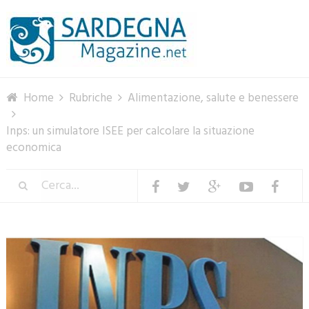
Menu
Home
Rubriche
Alimentazione, salute e benessere
Inps: un simulatore ISEE per calcolare la situazione
economica