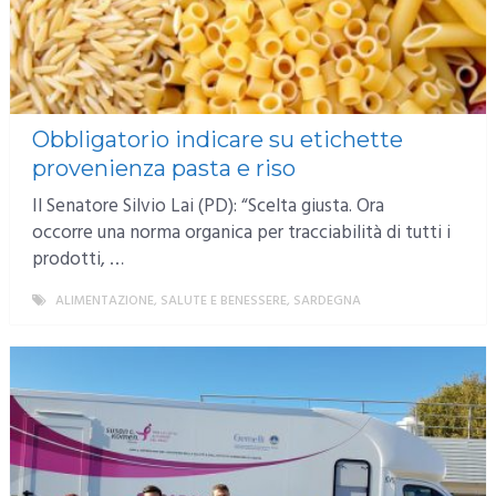
Obbligatorio indicare su etichette
provenienza pasta e riso
Il Senatore Silvio Lai (PD): “Scelta giusta. Ora
occorre una norma organica per tracciabilità di tutti i
prodotti, …
ALIMENTAZIONE, SALUTE E BENESSERE
,
SARDEGNA
MORE