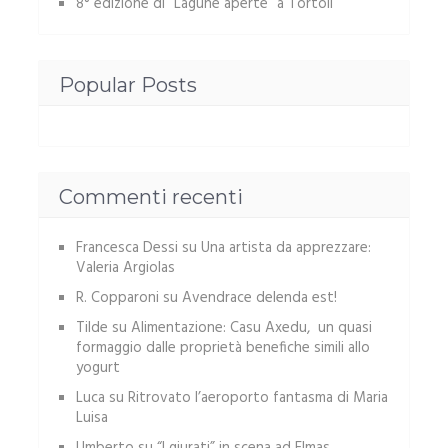
8° edizione di “Lagune aperte” a Tortolì
Popular Posts
Commenti recenti
Francesca Dessi
su
Una artista da apprezzare:
Valeria Argiolas
R. Copparoni
su
Avendrace delenda est!
Tilde
su
Alimentazione: Casu Axedu, un quasi
formaggio dalle proprietà benefiche simili allo
yogurt
Luca
su
Ritrovato l’aeroporto fantasma di Maria
Luisa