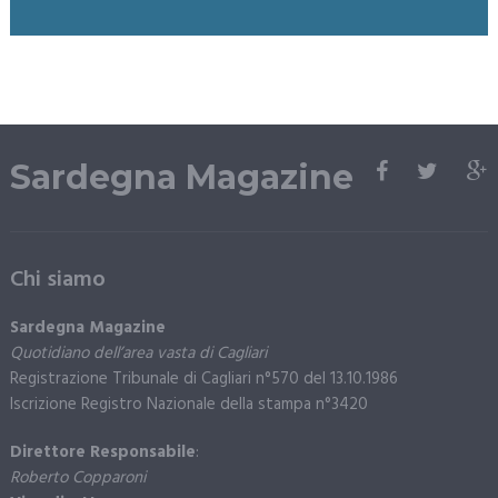
Sardegna Magazine
Chi siamo
Sardegna Magazine
Quotidiano dell’area vasta di Cagliari
Registrazione Tribunale di Cagliari n°570 del 13.10.1986
Iscrizione Registro Nazionale della stampa n°3420
Direttore Responsabile
:
Roberto Copparoni