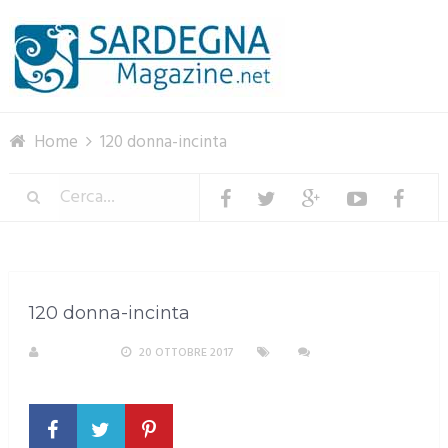
Menu
Home
120 donna-incinta
120 donna-incinta
S. ATZENI
20 OTTOBRE 2017
NESSUN
COMMENTO