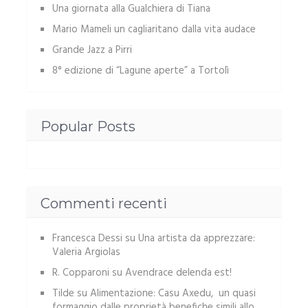
Una giornata alla Gualchiera di Tiana
Mario Mameli un cagliaritano dalla vita audace
Grande Jazz a Pirri
8° edizione di “Lagune aperte” a Tortolì
Popular Posts
Commenti recenti
Francesca Dessi
su
Una artista da apprezzare:
Valeria Argiolas
R. Copparoni
su
Avendrace delenda est!
Tilde
su
Alimentazione: Casu Axedu, un quasi
formaggio dalle proprietà benefiche simili allo