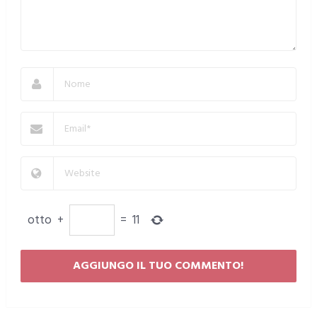
otto
+
=
11