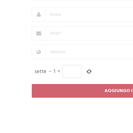
sette
−
1
=