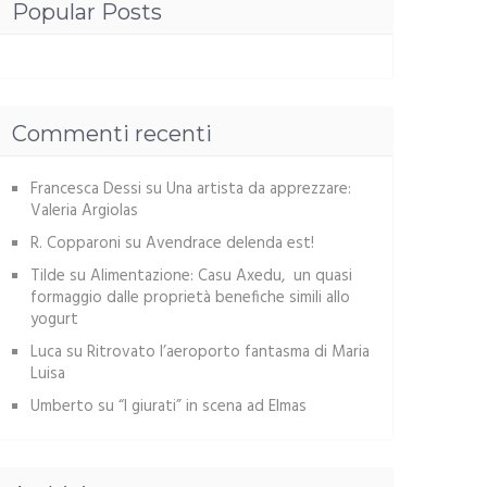
Popular Posts
Commenti recenti
Francesca Dessi
su
Una artista da apprezzare:
Valeria Argiolas
R. Copparoni
su
Avendrace delenda est!
Tilde
su
Alimentazione: Casu Axedu, un quasi
formaggio dalle proprietà benefiche simili allo
yogurt
Luca
su
Ritrovato l’aeroporto fantasma di Maria
Luisa
Umberto
su
“I giurati” in scena ad Elmas