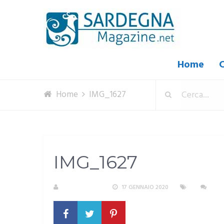
Home
C
Home
IMG_1627
IMG_1627
R. COPPARONI
17 GENNAIO 2020
NES