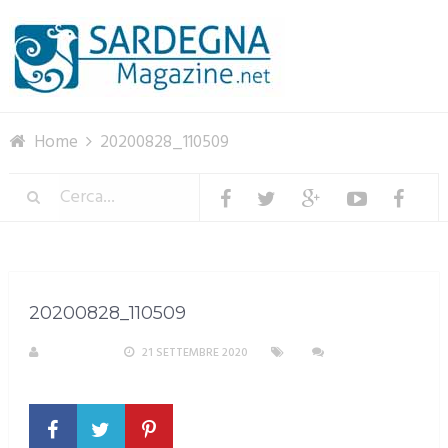
Menu
Home
20200828_110509
20200828_110509
M. DOTTA
21 SETTEMBRE 2020
NESSUN
COMMENTO