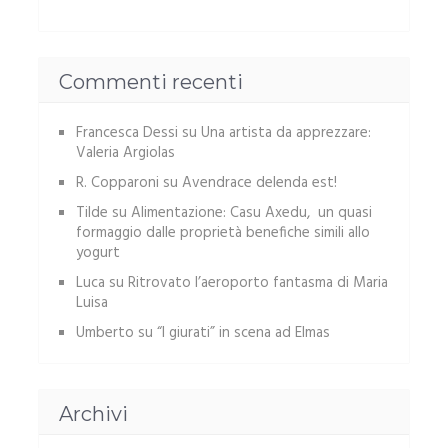
Commenti recenti
Francesca Dessi
su
Una artista da apprezzare:
Valeria Argiolas
R. Copparoni
su
Avendrace delenda est!
Tilde
su
Alimentazione: Casu Axedu, un quasi
formaggio dalle proprietà benefiche simili allo
yogurt
Luca
su
Ritrovato l’aeroporto fantasma di Maria
Luisa
Umberto
su
“I giurati” in scena ad Elmas
Archivi