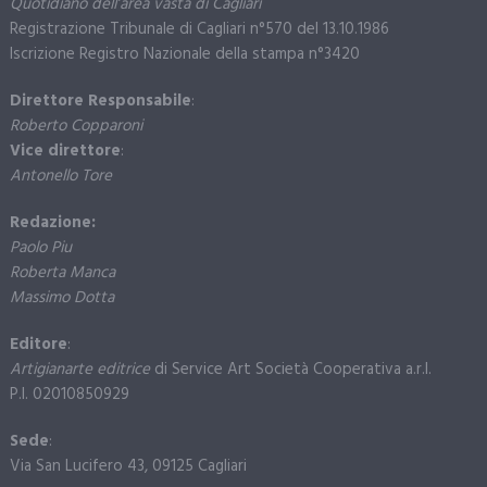
Quotidiano dell’area vasta di Cagliari
Registrazione Tribunale di Cagliari n°570 del 13.10.1986
Iscrizione Registro Nazionale della stampa n°3420
Direttore Responsabile
:
Roberto Copparoni
Vice direttore
:
Antonello Tore
Redazione:
Paolo Piu
Roberta Manca
Massimo Dotta
Editore
:
Artigianarte editrice
di Service Art Società Cooperativa a.r.l.
P.I. 02010850929
Sede
:
Via San Lucifero 43, 09125 Cagliari