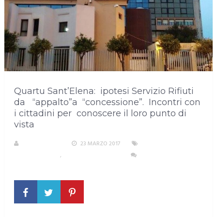
Quartu Sant’Elena: ipotesi Servizio Rifiuti
da “appalto”a “concessione”. Incontri con
i cittadini per conoscere il loro punto di
vista
LA REDAZIONE
23 MARZO 2017
AREA
METROPOLITANA
,
QUARTU SANT'ELENA
NESSUN
COMMENTO