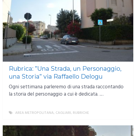
Rubrica: ”Una Strada, un Personaggio,
una Storia” via Raffaello Delogu
Ogni settimana parleremo di una strada raccontando
la storia del personaggio a cui è dedicata. …
AREA METROPOLITANA
,
CAGLIARI
,
RUBRICHE
MORE