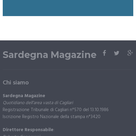
Sardegna Magazine
Chi siamo
Sardegna Magazine
Quotidiano dell’area vasta di Cagliari
Registrazione Tribunale di Cagliari n°570 del 13.10.1986
Iscrizione Registro Nazionale della stampa n°3420
Direttore Responsabile
: