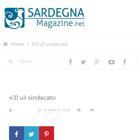
Menu
Home
431 uil sindacato
431 uil sindacato
S. ATZENI
20 MARZO 2018
NESSUN
COMMENTO