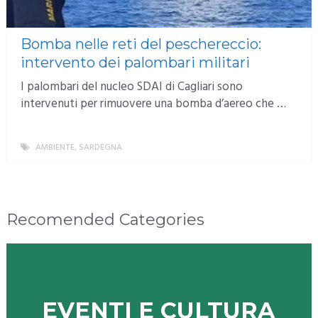
Bomba nelle reti del peschereccio:
intervento dei palombari militari
I palombari del nucleo SDAI di Cagliari sono
intervenuti per rimuovere una bomba d’aereo che …
AMBIENTE
,
SARDEGNA
MORE
Recomended Categories
EVENTI E CULTURA