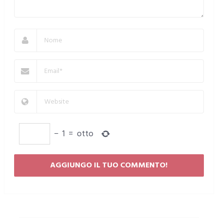
−
1
=
otto