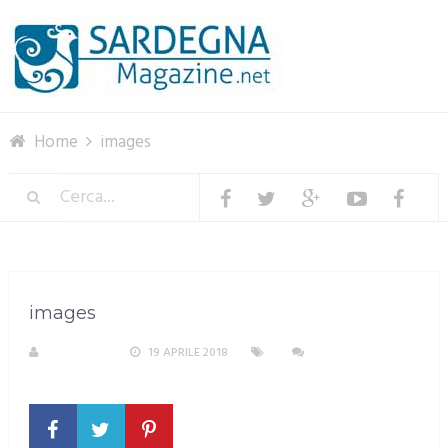
Menu
Home
images
images
A. PIRASTU
19 APRILE 2018
NESSUN
COMMENTO