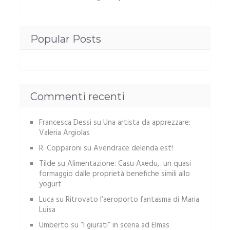
Popular Posts
Commenti recenti
Francesca Dessi
su
Una artista da apprezzare:
Valeria Argiolas
R. Copparoni
su
Avendrace delenda est!
Tilde
su
Alimentazione: Casu Axedu, un quasi
formaggio dalle proprietà benefiche simili allo
yogurt
Luca
su
Ritrovato l’aeroporto fantasma di Maria
Luisa
Umberto
su
“I giurati” in scena ad Elmas