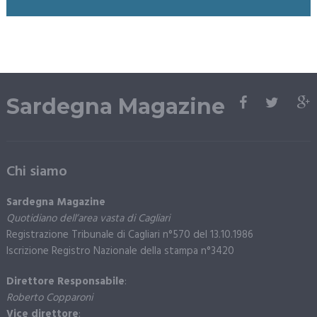
Sardegna Magazine
Chi siamo
Sardegna Magazine
Quotidiano dell’area vasta di Cagliari
Registrazione Tribunale di Cagliari n°570 del 13.10.1986
Iscrizione Registro Nazionale della stampa n°3420
Direttore Responsabile
:
Roberto Copparoni
Vice direttore
: