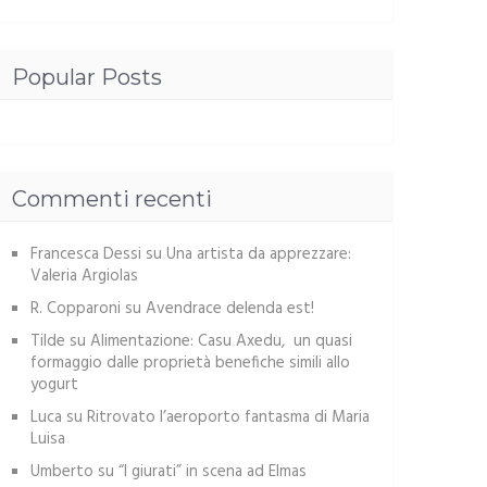
Popular Posts
Commenti recenti
Francesca Dessi
su
Una artista da apprezzare:
Valeria Argiolas
R. Copparoni
su
Avendrace delenda est!
Tilde
su
Alimentazione: Casu Axedu, un quasi
formaggio dalle proprietà benefiche simili allo
yogurt
Luca
su
Ritrovato l’aeroporto fantasma di Maria
Luisa
Umberto
su
“I giurati” in scena ad Elmas