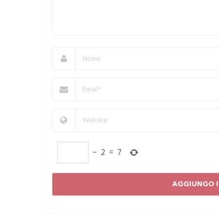
−
2
=
7