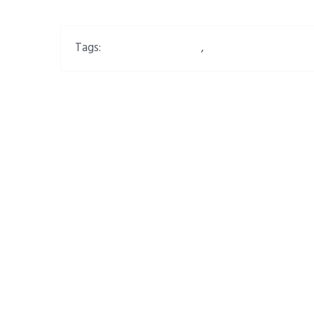
Tags:
energie rinnovabili
,
regione sardegna