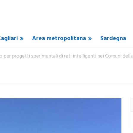
agliari
Area metropolitana
Sardegna
o per progetti sperimentali di reti intelligenti nei Comuni dell