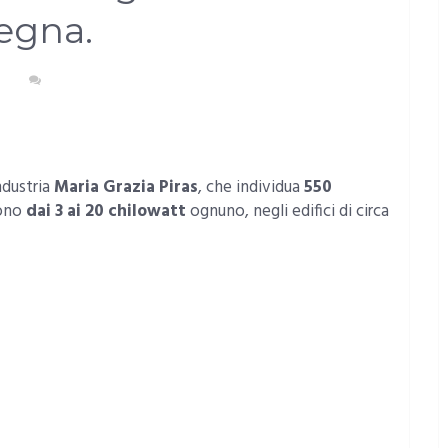
egna.
A
NESSUN COMMENTO
ndustria
Maria Grazia Piras
, che individua
550
cono
dai 3 ai 20 chilowatt
ognuno, negli edifici di circa