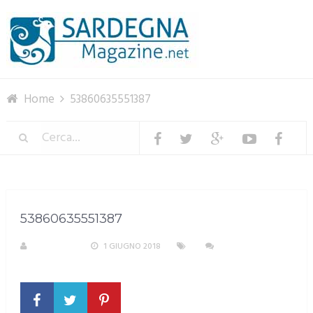
Menu
Home
53860635551387
53860635551387
A. PIRASTU
1 GIUGNO 2018
NESSUN
COMMENTO