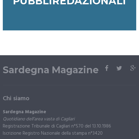
PUBBLIREDAZIONALI
Sardegna Magazine
Chi siamo
Sardegna Magazine
Quotidiano dell’area vasta di Cagliari
Registrazione Tribunale di Cagliari n°570 del 13.10.1986
Iscrizione Registro Nazionale della stampa n°3420