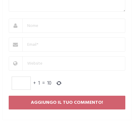
+
1
=
10