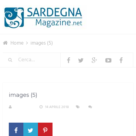
Menu
Home
images (5)
images (5)
A. PIRASTU
14 APRILE 2018
NESSUN
COMMENTO