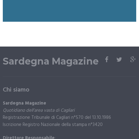
Sardegna Magazine
Chi siamo
Sardegna Magazine
Quotidiano dell’area vasta di Cagliari
Registrazione Tribunale di Cagliari n°570 del 13.10.1986
Iscrizione Registro Nazionale della stampa n°3420
Direttore Responsabile
: