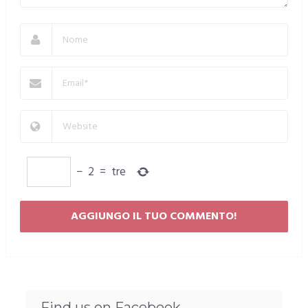
−
2
=
tre
Find us on Facebook