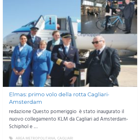
Elmas: primo volo della rotta Cagliari-
Amsterdam
redazione Questo pomeriggio è stato inaugurato il
nuovo collegamento KLM da Cagliari ad Amsterdam-
Schiphol e …
AREA METROPOLITANA
,
CAGLIARI
MORE