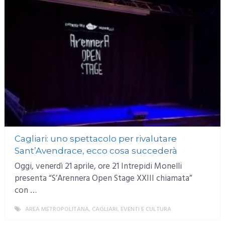
Cagliari: uno spettacolo per rivalutare
Sant’Avendrace, ecco cosa succederà
Oggi, venerdì 21 aprile, ore 21 Intrepidi Monelli
presenta “S’Arennera Open Stage XXIII chiamata”
con …
AREA METROPOLITANA
,
CAGLIARI
,
EVENTI E CULTURA
MORE