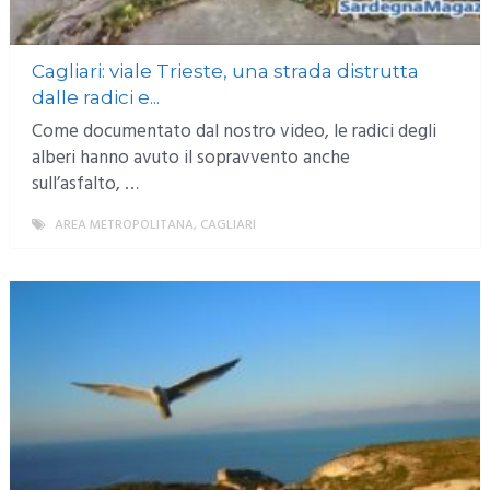
Cagliari: viale Trieste, una strada distrutta
dalle radici e...
Come documentato dal nostro video, le radici degli
alberi hanno avuto il sopravvento anche
sull’asfalto, …
AREA METROPOLITANA
,
CAGLIARI
MORE