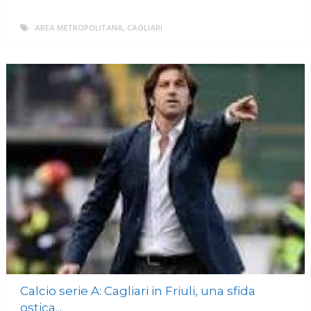
AREA METROPOLITANA
,
CAGLIARI
MORE
Calcio serie A: Cagliari in Friuli, una sfida
ostica...