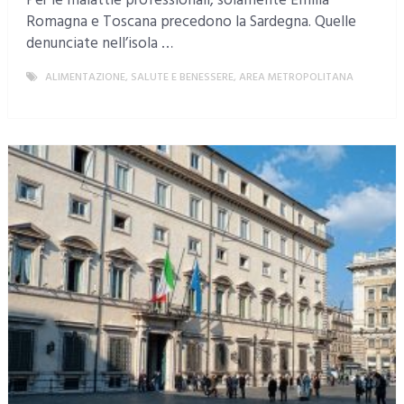
Per le malattie professionali, solamente Emilia
Romagna e Toscana precedono la Sardegna. Quelle
denunciate nell’isola …
ALIMENTAZIONE, SALUTE E BENESSERE
,
AREA METROPOLITANA
MORE