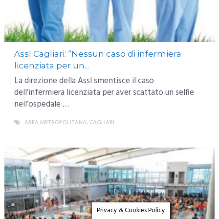
Assl Cagliari: “Nessun caso di infermiera
licenziata per un...
La direzione della Assl smentisce il caso
dell’infermiera licenziata per aver scattato un selfie
nell’ospedale …
AREA METROPOLITANA
,
CAGLIARI
MORE
Privacy & Cookies Policy