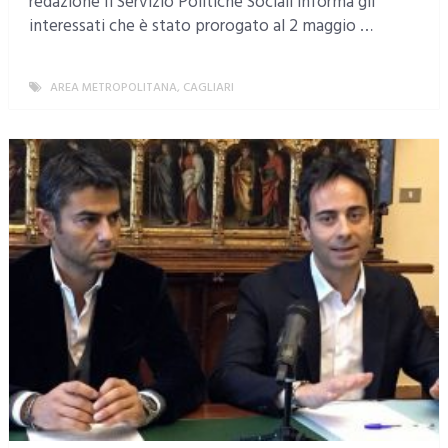
redazione Il Servizio Politiche Sociali informa gli
interessati che è stato prorogato al 2 maggio …
AREA METROPOLITANA
,
CAGLIARI
MORE