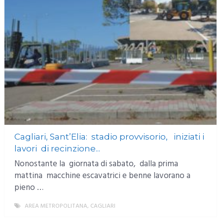
Cagliari, Sant’Elia: stadio provvisorio, iniziati i
lavori di recinzione...
Nonostante la giornata di sabato, dalla prima
mattina macchine escavatrici e benne lavorano a
pieno …
AREA METROPOLITANA
,
CAGLIARI
MORE