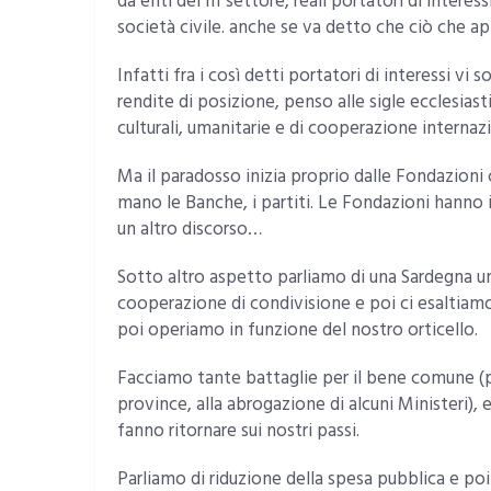
da enti del III settore, reali portatori di intere
società civile. anche se va detto che ciò che a
Infatti fra i così detti portatori di interessi v
rendite di posizione, penso alle sigle ecclesiast
culturali, umanitarie e di cooperazione internaz
Ma il paradosso inizia proprio dalle Fondazioni
mano le Banche, i partiti. Le Fondazioni hanno
un altro discorso…
Sotto altro aspetto parliamo di una Sardegna un
cooperazione di condivisione e poi ci esaltiamo 
poi operiamo in funzione del nostro orticello.
Facciamo tante battaglie per il bene comune (pen
province, alla abrogazione di alcuni Ministeri),
fanno ritornare sui nostri passi.
Parliamo di riduzione della spesa pubblica e poi