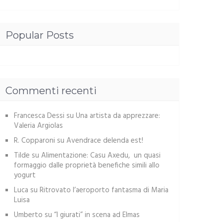
Popular Posts
Commenti recenti
Francesca Dessi
su
Una artista da apprezzare:
Valeria Argiolas
R. Copparoni
su
Avendrace delenda est!
Tilde
su
Alimentazione: Casu Axedu, un quasi
formaggio dalle proprietà benefiche simili allo
yogurt
Luca
su
Ritrovato l’aeroporto fantasma di Maria
Luisa
Umberto
su
“I giurati” in scena ad Elmas