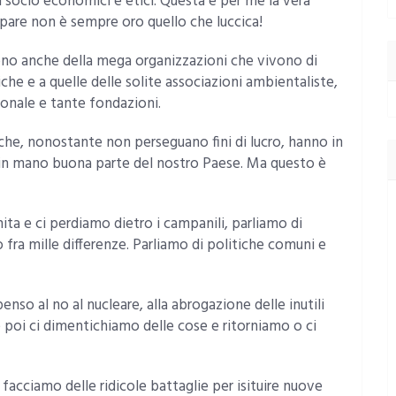
ssi socio economici e etici. Questa è per me la vera
ppare non è sempre oro quello che luccica!
i sono anche della mega organizzazioni che vivono di
iche e a quelle delle solite associazioni ambientaliste,
ionale e tante fondazioni.
 che, nonostante non perseguano fini di lucro, hanno in
 in mano buona parte del nostro Paese. Ma questo è
ita e ci perdiamo dietro i campanili, parliamo di
fra mille differenze. Parliamo di politiche comuni e
so al no al nucleare, alla abrogazione delle inutili
 e poi ci dimentichiamo delle cose e ritorniamo o ci
 facciamo delle ridicole battaglie per isituire nuove