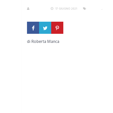
R. MANCA
17 GIUGNO 2021
RUBRICHE
,
SARDE
NESSUN COMMENTO
di Roberta Manca