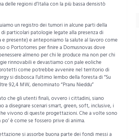
 delle regioni d’Italia con la più bassa densistò
iamo un registro dei tumori in alcune parti della
i particolari patologie legate alla presenza di
sa e presente) e anteponiamo la salute al lavoro come
uso o Portotorres per finire a Domusnovas dove
 benessere almeno per chi le produce ma non per chi
rgie rinnovabili e devastiamo con pale eoliche
protetti come potrebbe avvenire nel territorio di
rgy si disbosca l’ultimo lembo della foresta di “Su
 oltre 92,4 MW, denominato “Pranu Nieddu”
o che gli utenti finali, ovvero i cittadini, siano
o a disegnare scenari smart, green, soft, inclusive, i
 che vivono di queste progettazioni. Che a volte sono
n po’ è come se fossero prive di anima.
gettazione si assorbe buona parte dei fondi messi a