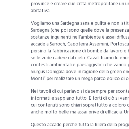
province e creare due città metropolitane un una
abitativa.
Vogliamo una Sardegna sana e pulita e non istitu
Sardegna (che poi sono quelle dove la presenza d
sostanze inquinanti nell’ambiente è assai diffu
accade a Sarroch, Capoterra Assemini, Portosc
persino la fabbricazione di bombe da lavoro e
se le vede cadere dal cielo. Cavalchiamo le ene
contesti ambientali e paesaggistici che vanno 
Siurgus Donigala dove in ragione della green ene
Monti” per realizzare un mega parco eolico di
Nei tavoli di cui parlavo si da sempre per scontat
informati e sappiano tutto. E forti di ciò si vann
cui contenuti sono chiari soprattutto a coloro
anche molto belle ma assai prive di efficacia. U
Questo accade perché tutta la filiera della pro