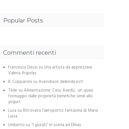
Popular Posts
Commenti recenti
Francesca Dessi
su
Una artista da apprezzare:
Valeria Argiolas
R. Copparoni
su
Avendrace delenda est!
Tilde
su
Alimentazione: Casu Axedu, un quasi
formaggio dalle proprietà benefiche simili allo
yogurt
Luca
su
Ritrovato l’aeroporto fantasma di Maria
Luisa
Umberto
su
“I giurati” in scena ad Elmas