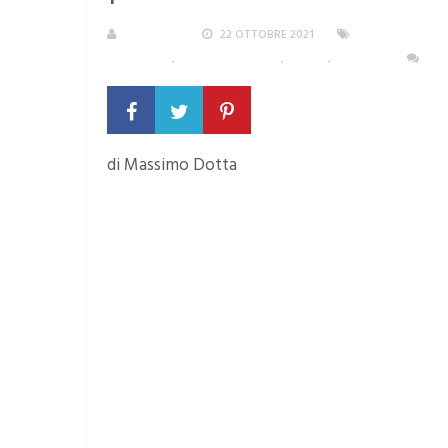
M. DOTTA
22 OTTOBRE 2021
ACCADDE A CAG
ISTRUZIONE
,
SENZA CATEGORIA
,
STORIA
,
TESTATA
NE
di Massimo Dotta