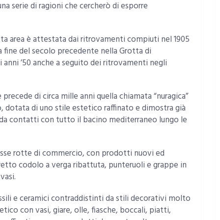
una serie di ragioni che cercherò di esporre
sta area è attestata dai ritrovamenti compiuti nel 1905
lla fine del secolo precedente nella Grotta di
i anni ’50 anche a seguito dei ritrovamenti negli
 precede di circa mille anni quella chiamata “nuragica”
 dotata di uno stile estetico raffinato e dimostra già
 da contatti con tutto il bacino mediterraneo lungo le
stesse rotte di commercio, con prodotti nuovi ed
retto codolo a verga ribattuta, punteruoli e grappe in
vasi.
ili e ceramici contraddistinti da stili decorativi molto
tico con vasi, giare, olle, fiasche, boccali, piatti,