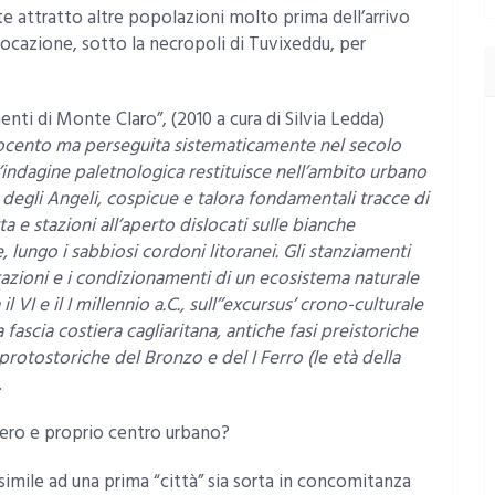
e attratto altre popolazioni molto prima dell’arrivo
e locazione, sotto la necropoli di Tuvixeddu, per
enti di Monte Claro”, (2010 a cura di Silvia Ledda)
ttocento ma perseguita sistematicamente nel secolo
’indagine paletnologica restituisce nell’ambito urbano
 degli Angeli, cospicue e talora fondamentali tracce di
ta e stazioni all’aperto dislocati sulle bianche
 lungo i sabbiosi cordoni litoranei. Gli stanziamenti
ttrazioni e i condizionamenti di un ecosistema naturale
l VI e il I millennio a.C., sull’’excursus’ crono-culturale
a fascia costiera cagliaritana, antiche fasi preistoriche
protostoriche del Bronzo e del I Ferro (le età della
.
vero e proprio centro urbano?
imile ad una prima “città” sia sorta in concomitanza