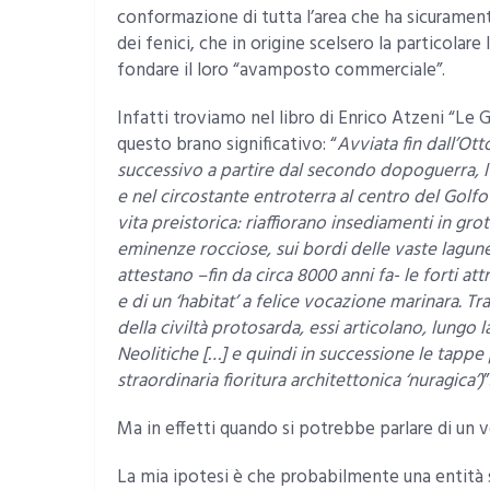
conformazione di tutta l’area che ha sicurament
dei fenici, che in origine scelsero la particolar
fondare il loro “avamposto commerciale”.
Infatti troviamo nel libro di Enrico Atzeni “Le G
questo brano significativo: “
Avviata fin dall’O
successivo a partire dal secondo dopoguerra, l
e nel circostante entroterra al centro del Golfo
vita preistorica: riaffiorano insediamenti in grot
eminenze rocciose, sui bordi delle vaste lagune,
attestano –fin da circa 8000 anni fa- le forti a
e di un ‘habitat’ a felice vocazione marinara. Tra i
della civiltà protosarda, essi articolano, lungo l
Neolitiche […] e quindi in successione le tappe 
straordinaria fioritura architettonica ‘nuragica’)
”
Ma in effetti quando si potrebbe parlare di un 
La mia ipotesi è che probabilmente una entità s