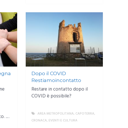
degna
Dopo il COVID
Restiamoincontatto
one
Restare in contatto dopo il
COVID è possibile?
AREA METROPOLITANA
,
CAPOTERRA
,
to. …
CRONACA
,
EVENTI E CULTURA
MORE