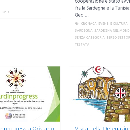
cooperazione è stato avv
fra la Sardegna e la Tunisia
RISMO
MORE
Geo …
CRONACA
,
EVENTI E CULTURA
,
SARDEGNA
,
SARDEGNA NEL MON
SENZA CATEGORIA
,
TERZO SETTO
TESTATA
inprogress: a Oristano
Visita della Delegazi