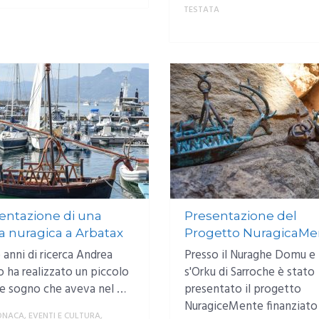
TESTATA
entazione di una
Presentazione del
a nuragica a Arbatax
Progetto NuragicaMe
anni di ricerca Andrea
Presso il Nuraghe Domu e
 ha realizzato un piccolo
s'Orku di Sarroche è stato
e sogno che aveva nel …
presentato il progetto
NuragiceMente finanziato
ONACA
,
EVENTI E CULTURA
,