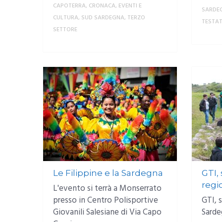
CAPOTERRA
,
CRONACA
,
EVENTI E
SARDE
CULTURA
,
SUD SARDEGNA
,
TERZO
TESTA
SETTORE
MORE
Le Filippine e la Sardegna
GTI,
regi
L'evento si terrà a Monserrato
presso in Centro Polisportive
GTI, 
Giovanili Salesiane di Via Capo
Sarde