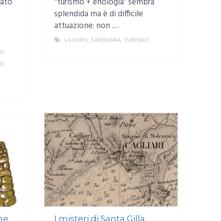
iato
“turismo + enologia” sembra
:
splendida ma è di difficile
attuazione: non …
LAVORO
,
SARDEGNA
,
TURISMO
DO
,
MORE
RE
,
MORE
one
I misteri di Santa Gilla