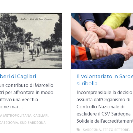
lberi di Cagliari
Il Volontariato in Sar
si ribella
un contributo di Marcello
tri per affrontare in modo
Incomprensibile la decisi
uttivo una vecchia
assunta dall’Organismo di
ione mai …
Controllo Nazionale di
escludere il CSV Sardegna
EA METROPOLITANA
,
CAGLIARI
,
Solidale dall’accreditamen
CATEGORIA
,
SUD SARDEGNA
MORE
SARDEGNA
,
TERZO SETTORE
,