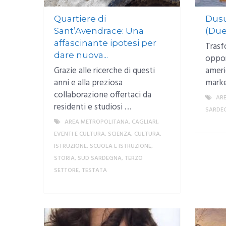
Quartiere di
Dusu
Sant’Avendrace: Una
(Due 
affascinante ipotesi per
Trasf
dare nuova...
oppor
Grazie alle ricerche di questi
americ
anni e alla preziosa
marke
collaborazione offertaci da
AR
residenti e studiosi …
SARDE
AREA METROPOLITANA
,
CAGLIARI
,
EVENTI E CULTURA
,
SCIENZA, CULTURA,
ISTRUZIONE
,
SCUOLA E ISTRUZIONE
,
STORIA
,
SUD SARDEGNA
,
TERZO
SETTORE
,
TESTATA
MORE