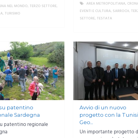
AREA METROPOLITANA
,
CRON
GNA NEL MONDO
,
TERZO SETTORE
,
EVENTI E CULTURA
,
SARROCH
,
TER
TA
,
TURISMO
SETTORE
,
TESTATA
MORE
 su patentino
Avvio di un nuovo
onale Sardegna
progetto con la Tunisi
Geo...
su patentino regionale
gna
Un importante progetto d