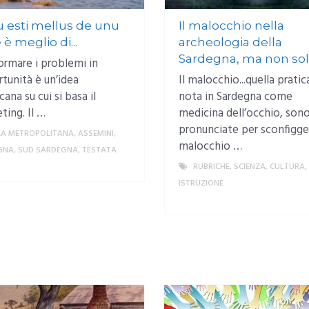
 esti mellus de unu
Il malocchio nella
è meglio di...
archeologia della
Sardegna, ma non so
ormare i problemi in
tunità è un’idea
Il malocchio...quella pratic
ana su cui si basa il
nota in Sardegna come
ting. Il …
medicina dell’occhio, son
pronunciate per sconfigger
EA METROPOLITANA
,
ASSEMINI
,
malocchio …
GNA
,
SUD SARDEGNA
,
TESTATA
MORE
RUBRICHE
,
SCIENZA, CULTURA,
ISTRUZIONE