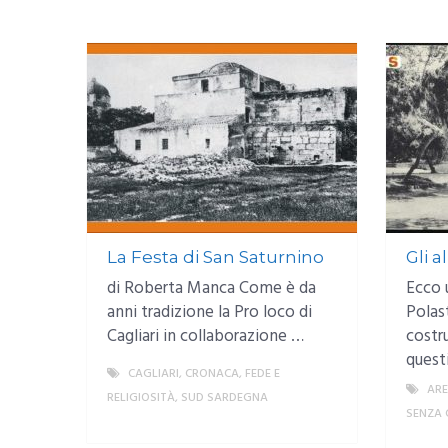
La Festa di San Saturnino
Gli a
di Roberta Manca Come è da
Ecco 
anni tradizione la Pro loco di
Polas
Cagliari in collaborazione …
costr
quest
CAGLIARI
,
CRONACA
,
FEDE E
AR
RELIGIOSITÀ
,
SUD SARDEGNA
SENZA 
MORE