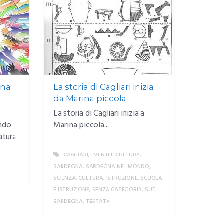
una
La storia di Cagliari inizia
da Marina piccola…
La storia di Cagliari inizia a
ndo
Marina piccola...
atura
CAGLIARI
,
EVENTI E CULTURA
,
SARDEGNA
,
SARDEGNA NEL MONDO
,
MORE
SCIENZA, CULTURA, ISTRUZIONE
,
SCUOLA
E ISTRUZIONE
,
SENZA CATEGORIA
,
SUD
SARDEGNA
,
TESTATA
MORE