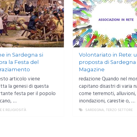
e in Sardegna si
Volontariato in Rete: 
bra la Festa del
proposta di Sardegna
raziamento
Magazine
esto articolo viene
redazione Quando nel mo
itta la genesi di questa
capitano disastri di varia n
tante festa per il popolo
come terremoti, alluvioni,
cano, …
inondazioni, carestie o, …
E E RELIGIOSITÀ
MORE
SARDEGNA
,
TERZO SETTORE