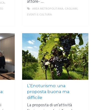
attore- …
ACA
,
ZO
AREA METROPOLITANA
,
CAGLIARI
,
EVENTI E CULTURA
MORE
MORE
L’Enoturismo: una
a:
proposta buona ma
difficile
i
La proposta di un’attività