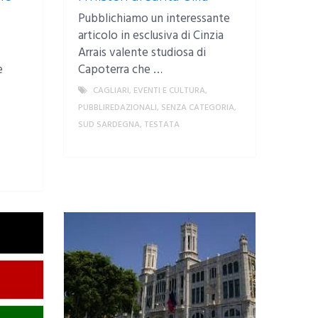
Pubblichiamo un interessante
articolo in esclusiva di Cinzia
Arrais valente studiosa di
e
Capoterra che …
CAGLIARI
,
EVENTI E CULTURA
,
PUBBLIREDAZIONALI
,
SENZA CATEGORIA
,
SUD SARDEGNA
,
TESTATA
MORE
MORE