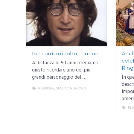
In ricordo di John Lennon
Anch
cele
A distanza di 50 anni riteniamo
Ring
giusto ricordare uno dei più
grandi personaggio del …
In qu
descr
RUBRICHE
,
SENZA CATEGORIA
impor
MORE
ameri
FED