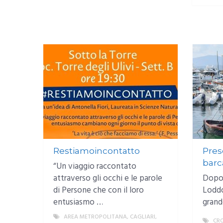
Restiamoincontatto
Pres
barc
“Un viaggio raccontato
attraverso gli occhi e le parole
Dopo 
di Persone che con il loro
Loddo
entusiasmo …
grand
AREA METROPOLITANA
,
CAGLIARI
,
CR