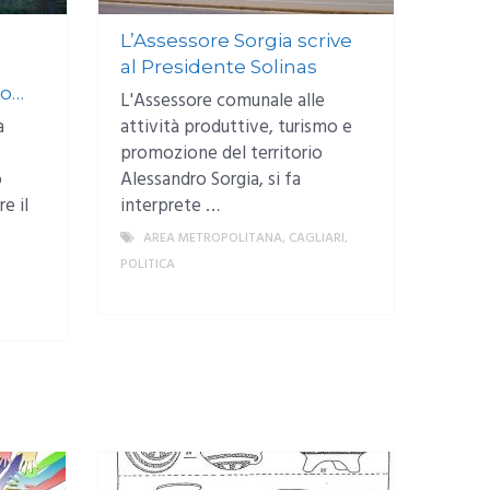
L’Assessore Sorgia scrive
al Presidente Solinas
lo…
L'Assessore comunale alle
a
attività produttive, turismo e
promozione del territorio
o
Alessandro Sorgia, si fa
e il
interprete …
AREA METROPOLITANA
,
CAGLIARI
,
POLITICA
MORE
MORE