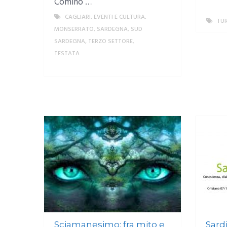
Comino …
CAGLIARI
,
EVENTI E CULTURA
,
TU
MONSERRATO
,
SARDEGNA
,
SUD
SARDEGNA
,
TERZO SETTORE
,
TESTATA
MORE
Sciamanesimo: fra mito e
Sard