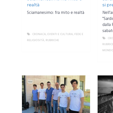
realtà
si pr
Sciamanesimo: fra mito e realtà
Nell’
"Sardi
dalla
sabat
CRONACA
,
EVENTI E CULTURA
,
FEDE E
CR
RELIGIOSITÀ
,
RUBRICHE
RUBRIC
MORE
MOND