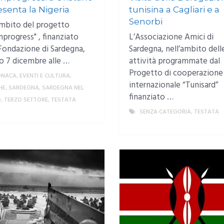
esenta la Nigeria
tunisina a Cagliari e a
Senorbi
ambito del progetto
nprogress" , finanziato
L’Associazione Amici di
 Fondazione di Sardegna,
Sardegna, nell’ambito dell
o 7 dicembre alle …
attività programmate dal
Progetto di cooperazione
ONACA
,
EVENTI E CULTURA
,
internazionale “Tunisard”
HE
,
SARDEGNA
,
SARDEGNA NEL
finanziato …
O
,
TERZO SETTORE
,
TESTATA
MORE
SENZA CATEGORIA
,
TESTATA