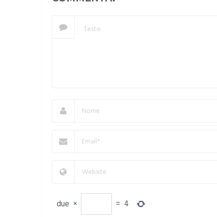
due
×
=
4