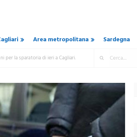
agliari
Area metropolitana
Sardegna
per la sparatoria di ieri a Cagliari.