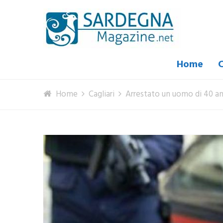
Home
C
Home
Cagliari
Arrestato un uomo di 40 anni 