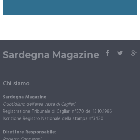
Sardegna Magazine
Chi siamo
Sardegna Magazine
Quotidiano dell’area vasta di Cagliari
Registrazione Tribunale di Cagliari n°570 del 13.10.1986
Iscrizione Registro Nazionale della stampa n°3420
Direttore Responsabile
:
Roberto Copparoni