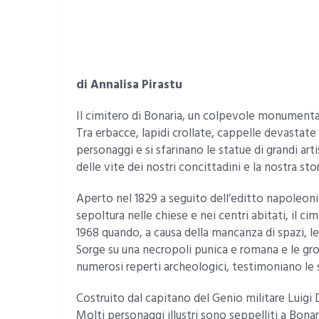
di Annalisa Pirastu
Il cimitero di Bonaria, un colpevole monumenta
Tra erbacce, lapidi crollate, cappelle devastate 
personaggi e si sfarinano le statue di grandi ar
delle vite dei nostri concittadini e la nostra st
Aperto nel 1829 a seguito dell’editto napoleonic
sepoltura nelle chiese e nei centri abitati, il c
1968 quando, a causa della mancanza di spazi, l
Sorge su una necropoli punica e romana e le grott
numerosi reperti archeologici, testimoniano le 
Costruito dal capitano del Genio militare Luig
Molti personaggi illustri sono seppelliti a Bonari