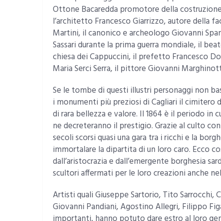
Ottone Bacaredda promotore della costruzione 
l’architetto Francesco Giarrizzo, autore della fac
Martini, il canonico e archeologo Giovanni Span
Sassari durante la prima guerra mondiale, il be
chiesa dei Cappuccini, il prefetto Francesco 
Maria Serci Serra, il pittore Giovanni Marghinott
Se le tombe di questi illustri personaggi non ba
i monumenti più preziosi di Cagliari il cimitero
di rara bellezza e valore. Il 1864 è il periodo in
ne decreteranno il prestigio. Grazie al culto con
secoli scorsi quasi una gara tra i ricchi e la borgh
immortalare la dipartita di un loro caro. Ecco c
dall’aristocrazia e dall’emergente borghesia s
scultori affermati per le loro creazioni anche n
Artisti quali Giuseppe Sartorio, Tito Sarrocchi
Giovanni Pandiani, Agostino Allegri, Filippo Figar
importanti, hanno potuto dare estro al loro gen