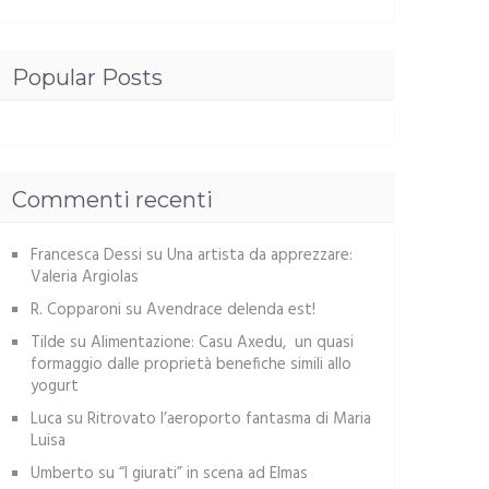
Popular Posts
Commenti recenti
Francesca Dessi
su
Una artista da apprezzare:
Valeria Argiolas
R. Copparoni
su
Avendrace delenda est!
Tilde
su
Alimentazione: Casu Axedu, un quasi
formaggio dalle proprietà benefiche simili allo
yogurt
Luca
su
Ritrovato l’aeroporto fantasma di Maria
Luisa
Umberto
su
“I giurati” in scena ad Elmas