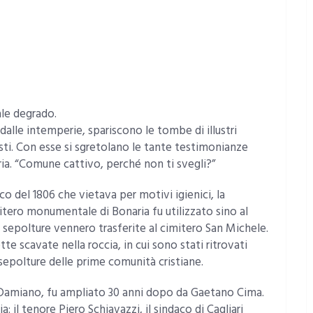
le degrado.
dalle intemperie, spariscono le tombe di illustri
tisti. Con esse si sgretolano le tante testimonianze
oria. “Comune cattivo, perché non ti svegli?”
o del 1806 che vietava per motivi igienici, la
imitero monumentale di Bonaria fu utilizzato sino al
e sepolture vennero trasferite al cimitero San Michele.
e scavate nella roccia, in cui sono stati ritrovati
sepolture delle prime comunità cristiane.
i Damiano, fu ampliato 30 anni dopo da Gaetano Cima.
a: il tenore Piero Schiavazzi, il sindaco di Cagliari