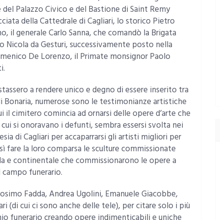
del Palazzo Civico e del Bastione di Saint Remy
ciata della Cattedrale di Cagliari, lo storico Pietro
o, il generale Carlo Sanna, che comandò la Brigata
ato Nicola da Gesturi, successivamente posto nella
Domenico De Lorenzo, il Primate monsignor Paolo
i.
stassero a rendere unico e degno di essere inserito tra
 di Bonaria, numerose sono le testimonianze artistiche
 cui il cimitero comincia ad ornarsi delle opere d’arte che
 cui si onoravano i defunti, sembra essersi svolta nei
esia di Cagliari per accaparrarsi gli artisti migliori per
osì fare la loro comparsa le sculture commissionate
arda e continentale che commissionarono le opere a
el campo funerario.
, Cosimo Fadda, Andrea Ugolini, Emanuele Giacobbe,
i (di cui ci sono anche delle tele), per citare solo i più
io funerario creando opere indimenticabili e uniche