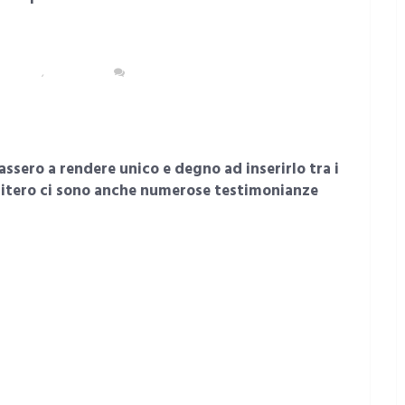
OLITANA
,
CAGLIARI
NESSUN COMMENTO
assero a rendere unico e degno ad inserirlo tra i
imitero ci sono anche numerose testimonianze