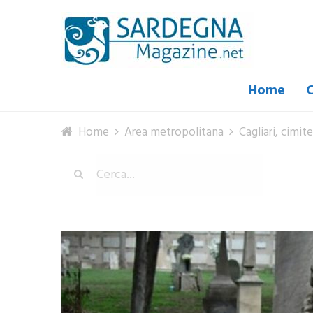
Home
C
Home
Area metropolitana
Cagliari, cimit