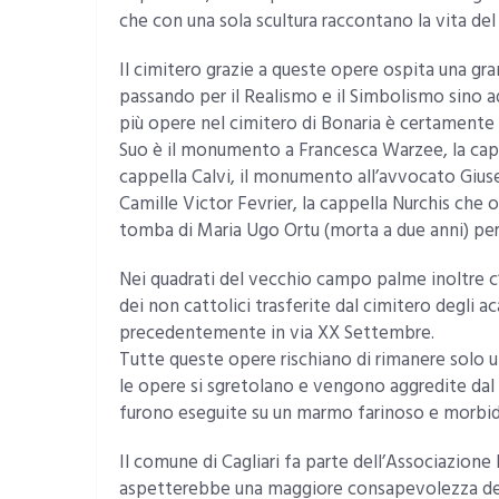
che con una sola scultura raccontano la vita del
Il cimitero grazie a queste opere ospita una grand
passando per il Realismo e il Simbolismo sino ad
più opere nel cimitero di Bonaria è certamente 
Suo è il monumento a Francesca Warzee, la cappe
cappella Calvi, il monumento all’avvocato Giu
Camille Victor Fevrier, la cappella Nurchis che
tomba di Maria Ugo Ortu (morta a due anni) per 
Nei quadrati del vecchio campo palme inoltre c’
dei non cattolici trasferite dal cimitero degli ac
precedentemente in via XX Settembre.
Tutte queste opere rischiano di rimanere solo una 
le opere si sgretolano e vengono aggredite da
furono eseguite su un marmo farinoso e morbid
Il comune di Cagliari fa parte dell’Associazione
aspetterebbe una maggiore consapevolezza del v