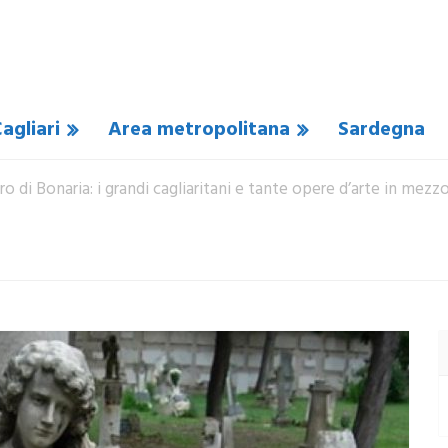
agliari
Area metropolitana
Sardegna
ero di Bonaria: i grandi cagliaritani e tante opere d’arte in mezz