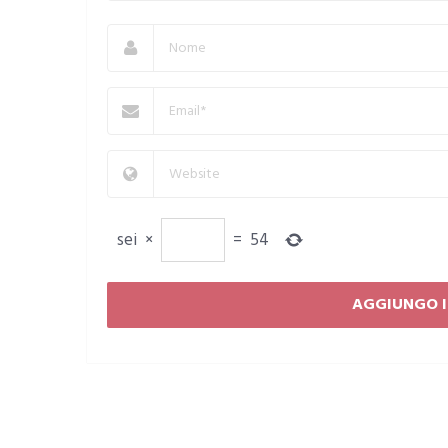
sei
×
=
54