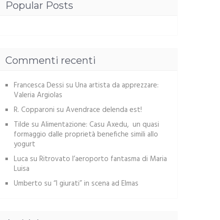
Popular Posts
Commenti recenti
Francesca Dessi
su
Una artista da apprezzare:
Valeria Argiolas
R. Copparoni
su
Avendrace delenda est!
Tilde
su
Alimentazione: Casu Axedu, un quasi
formaggio dalle proprietà benefiche simili allo
yogurt
Luca
su
Ritrovato l’aeroporto fantasma di Maria
Luisa
Umberto
su
“I giurati” in scena ad Elmas