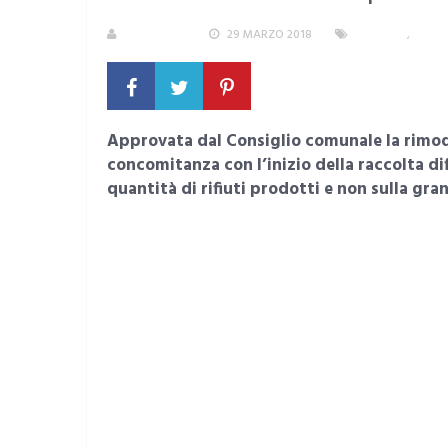
REDAZIONE
29 MARZO 2018
CAGLIARI
,
ECON
Approvata dal Consiglio comunale la rimodul
concomitanza con l’inizio della raccolta dif
quantità di rifiuti prodotti e non sulla gra