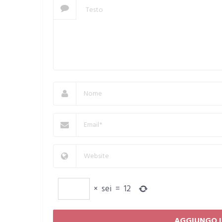
×
sei
=
12