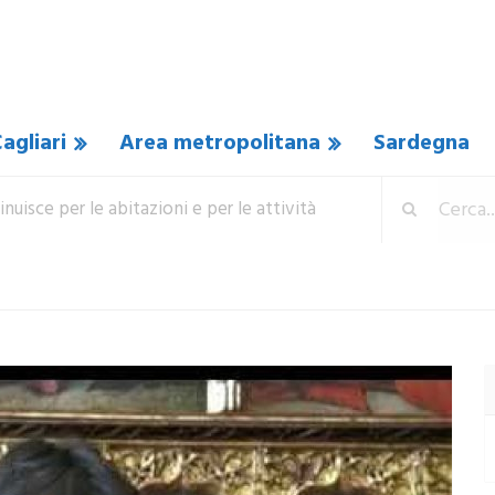
agliari
Area metropolitana
Sardegna
minuisce per le abitazioni e per le attività