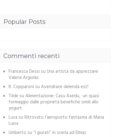
Popular Posts
Commenti recenti
Francesca Dessi
su
Una artista da apprezzare:
Valeria Argiolas
R. Copparoni
su
Avendrace delenda est!
Tilde
su
Alimentazione: Casu Axedu, un quasi
formaggio dalle proprietà benefiche simili allo
yogurt
Luca
su
Ritrovato l’aeroporto fantasma di Maria
Luisa
Umberto
su
“I giurati” in scena ad Elmas