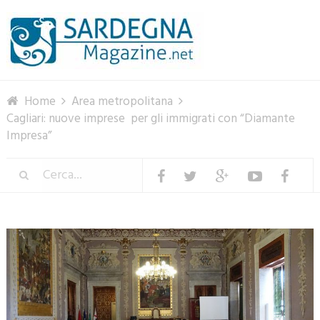
Menu
Home
Area metropolitana
Cagliari: nuove imprese per gli immigrati con “Diamante
Impresa”