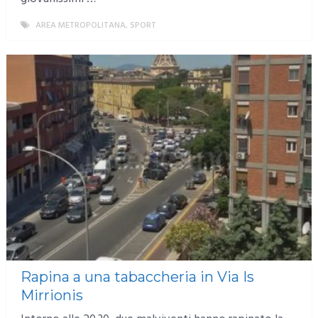
AREA METROPOLITANA
,
SPORT
MORE
Rapina a una tabaccheria in Via Is
Mirrionis