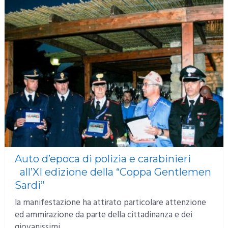
Auto d’epoca di polizia e carabinieri
all’XI edizione della “Coppa Gentlemen
Sardi”
la manifestazione ha attirato particolare attenzione
ed ammirazione da parte della cittadinanza e dei
giovanissimi …