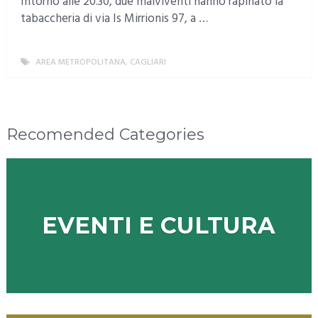
Intorno alle 20.30, due malviventi hanno rapinato la
tabaccheria di via Is Mirrionis 97, a …
AREA METROPOLITANA
,
CAGLIARI
MORE
Recomended Categories
EVENTI E CULTURA