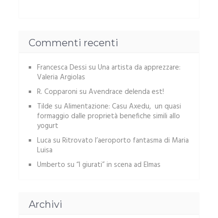
Commenti recenti
Francesca Dessi
su
Una artista da apprezzare:
Valeria Argiolas
R. Copparoni
su
Avendrace delenda est!
Tilde
su
Alimentazione: Casu Axedu, un quasi
formaggio dalle proprietà benefiche simili allo
yogurt
Luca
su
Ritrovato l’aeroporto fantasma di Maria
Luisa
Umberto
su
“I giurati” in scena ad Elmas
Archivi